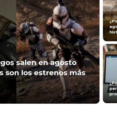
¿Po
ago
his
gos salen en agosto
s son los estrenos más
¿Po
per
pro