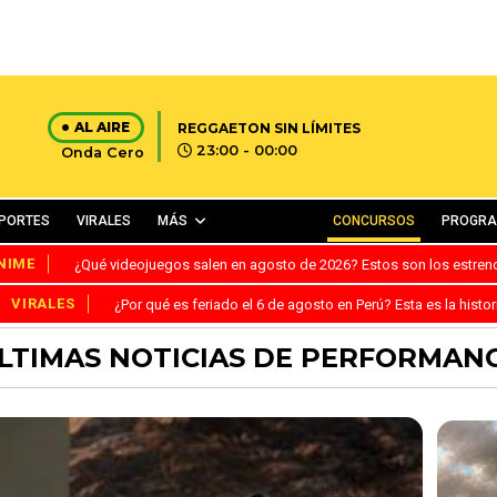
AL AIRE
REGGAETON SIN LÍMITES
23:00 - 00:00
Onda Cero
PORTES
VIRALES
MÁS
CONCURSOS
PROGR
NIME
¿Qué videojuegos salen en agosto de 2026? Estos son los estre
VIRALES
¿Por qué es feriado el 6 de agosto en Perú? Esta es la histor
LTIMAS NOTICIAS DE PERFORMAN