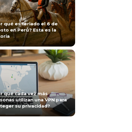
r qué es feriado el 6 de
sto en Perú? Esta es la
toria
r qué cada vez más
sonas utilizan una VPN para
teger su privacidad?