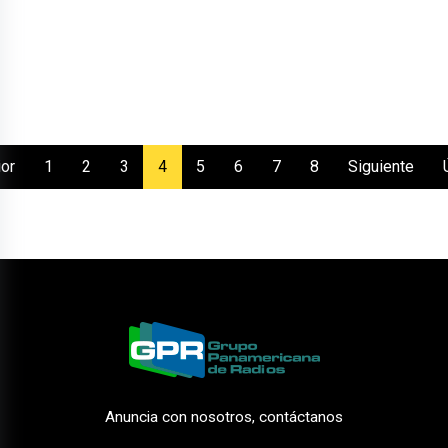
(current)
ior
1
2
3
4
5
6
7
8
Siguiente
Anuncia con nosotros, contáctanos