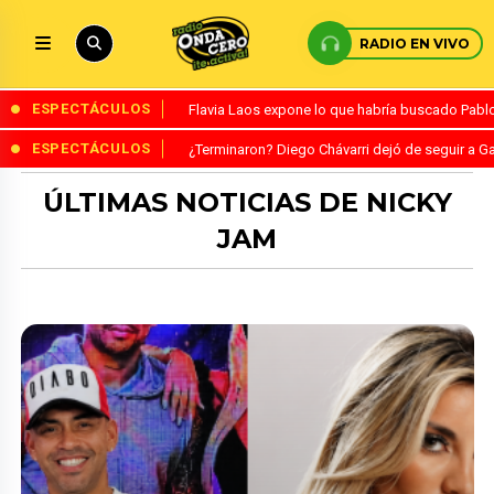
RADIO EN VIVO
ESPECTÁCULOS
Flavia Laos expone lo que habría buscado Pablo 
ESPECTÁCULOS
¿Terminaron? Diego Chávarri dejó de seguir a Ga
ÚLTIMAS NOTICIAS DE NICKY
JAM