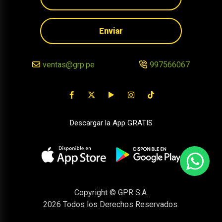
Enviar
ventas@grp.pe
997566067
Descargar la App GRATIS
Copyright © GPR S.A.
2026
Todos los Derechos Reservados.