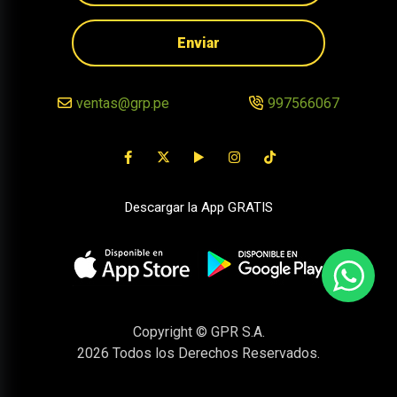
Enviar
ventas@grp.pe
997566067
Descargar la App GRATIS
Copyright © GPR S.A.
2026
Todos los Derechos Reservados.