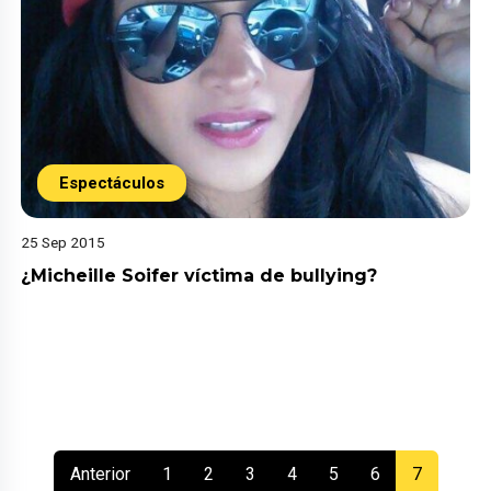
Espectáculos
25 Sep 2015
¿Micheille Soifer víctima de bullying?
(current)
Anterior
1
2
3
4
5
6
7