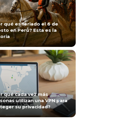
r qué es feriado el 6 de
sto en Perú? Esta es la
toria
r qué cada vez más
sonas utilizan una VPN para
teger su privacidad?