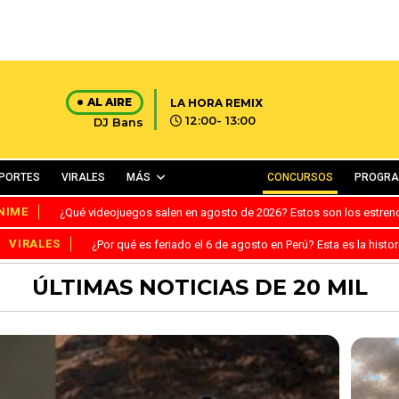
AL AIRE
LA HORA REMIX
12:00- 13:00
DJ Bans
PORTES
VIRALES
MÁS
CONCURSOS
PROGR
NIME
¿Qué videojuegos salen en agosto de 2026? Estos son los estre
VIRALES
¿Por qué es feriado el 6 de agosto en Perú? Esta es la histor
ÚLTIMAS NOTICIAS DE 20 MIL