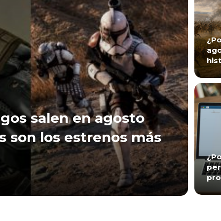
¿Po
ago
his
gos salen en agosto
s son los estrenos más
¿Po
per
pro