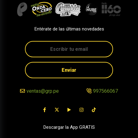
Entérate de las últimas novedades
Enviar
ventas@grp.pe
997566067
Descargar la App GRATIS