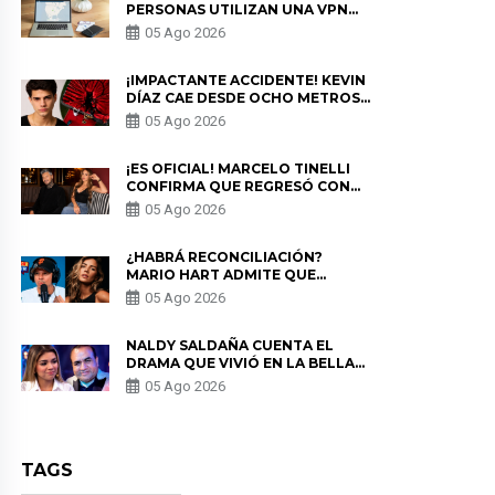
PERSONAS UTILIZAN UNA VPN
PARA PROTEGER SU
05 Ago 2026
PRIVACIDAD?
¡IMPACTANTE ACCIDENTE! KEVIN
DÍAZ CAE DESDE OCHO METROS
EN “ESTO ES GUERRA” Y GENERA
05 Ago 2026
PREOCUPACIÓN
¡ES OFICIAL! MARCELO TINELLI
CONFIRMA QUE REGRESÓ CON
MILETT FIGUEROA: “EL AMOR
05 Ago 2026
PUDO MÁS”
¿HABRÁ RECONCILIACIÓN?
MARIO HART ADMITE QUE
PODRÍA VOLVER CON KORINA
05 Ago 2026
RIVADENEIRA: “NO LE CERRARÍA
LAS PUERTAS”
NALDY SALDAÑA CUENTA EL
DRAMA QUE VIVIÓ EN LA BELLA
LUZ TRAS DENUNCIA AL
05 Ago 2026
DIRECTOR MUSICAL: “NO ME
PARECE JUSTO”
TAGS