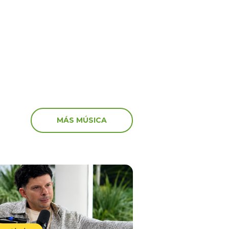
a con Naldy Saldaña
“Esto es guerra” y gene
preocupación
MÁS MÚSICA