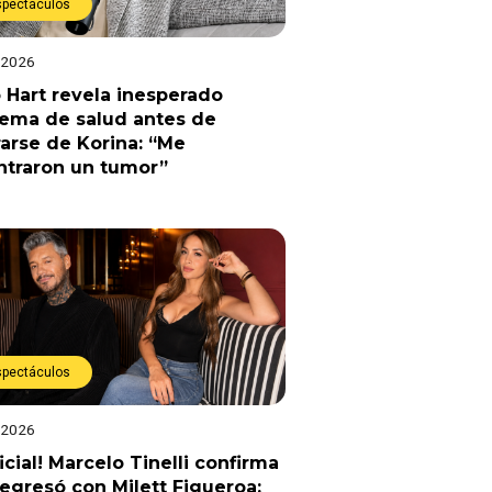
spectáculos
 2026
 Hart revela inesperado
lema de salud antes de
arse de Korina: “Me
ntraron un tumor”
spectáculos
 2026
ficial! Marcelo Tinelli confirma
egresó con Milett Figueroa: