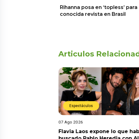
Rihanna posa en ‘topless’ para
conocida revista en Brasil
Articulos Relaciona
Espectáculos
07 Ago 2026
Diego Chávarri
Flavia Laos expone lo que hab
 a Gabriela Herrera
buscado Pablo Heredia con A