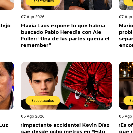
Espectáculos
E
07 Ago 2026
07 Ago
dejó
Flavia Laos expone lo que habría
Mario
buscado Pablo Heredia con Ale
prob
Fuller: “Una de las partes quería el
separ
remember”
enco
Espectáculos
E
05 Ago 2026
05 Ago
 Luz
¡Impactante accidente! Kevin Díaz
¡Es o
cae desde ocho metros en “Esto
que r