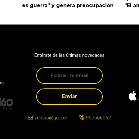
es guerra” y genera preocupación
“El 
Entérate de las últimas novedades
os
Enviar
ventas@grp.pe
997566067