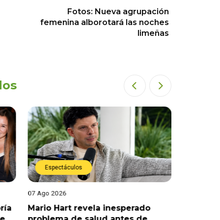
Fotos: Nueva agrupación
femenina alborotará las noches
limeñas
dos
Espectáculos
Espect
07 Ago 2026
07 Ago 202
ría
Mario Hart revela inesperado
Óscar Ju
le
problema de salud antes de
tras sal