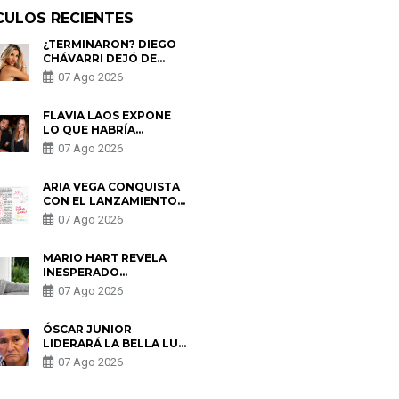
CULOS RECIENTES
¿TERMINARON? DIEGO
CHÁVARRI DEJÓ DE
SEGUIR A GABRIELA
07 Ago 2026
HERRERA Y ANUNCIA SU
SALIDA DE PÓDCAST
FLAVIA LAOS EXPONE
LO QUE HABRÍA
BUSCADO PABLO
07 Ago 2026
HEREDIA CON ALE
FULLER: “UNA DE LAS
PARTES QUERÍA EL
ARIA VEGA CONQUISTA
REMEMBER”
CON EL LANZAMIENTO
DE “TOTOTO (+4)”
07 Ago 2026
MARIO HART REVELA
INESPERADO
PROBLEMA DE SALUD
07 Ago 2026
ANTES DE SEPARARSE
DE KORINA: “ME
ENCONTRARON UN
ÓSCAR JUNIOR
TUMOR”
LIDERARÁ LA BELLA LUZ
TRAS SALIDA DE SU
07 Ago 2026
PADRE POR POLÉMICA
CON NALDY SALDAÑA