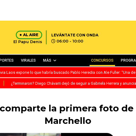
AL AIRE
LEVÁNTATE CON ONDA
06:00 - 10:00
El Papu Denis
PORTES
VIRALES
MÁS
CONCURSOS
PROGR
avia Laos expone lo que habría buscado Pablo Heredia con Ale Fuller: “Una de
S
¿Terminaron? Diego Chávarri dejó de seguir a Gabriela Herrera y anunci
 comparte la primera foto d
Marchello