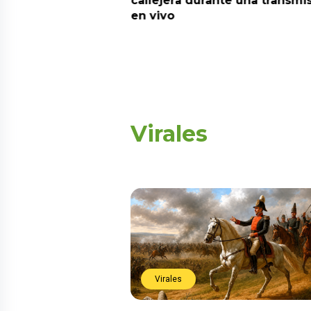
callejera durante una transmi
en vivo
Virales
Virales