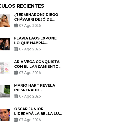
CULOS RECIENTES
¿TERMINARON? DIEGO
CHÁVARRI DEJÓ DE
SEGUIR A GABRIELA
07 Ago 2026
HERRERA Y ANUNCIA SU
SALIDA DE PÓDCAST
FLAVIA LAOS EXPONE
LO QUE HABRÍA
BUSCADO PABLO
07 Ago 2026
HEREDIA CON ALE
FULLER: “UNA DE LAS
PARTES QUERÍA EL
ARIA VEGA CONQUISTA
REMEMBER”
CON EL LANZAMIENTO
DE “TOTOTO (+4)”
07 Ago 2026
MARIO HART REVELA
INESPERADO
PROBLEMA DE SALUD
07 Ago 2026
ANTES DE SEPARARSE
DE KORINA: “ME
ENCONTRARON UN
ÓSCAR JUNIOR
TUMOR”
LIDERARÁ LA BELLA LUZ
TRAS SALIDA DE SU
07 Ago 2026
PADRE POR POLÉMICA
CON NALDY SALDAÑA