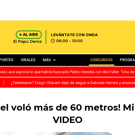
AL AIRE
LEVÁNTATE CON ONDA
06:00 - 10:00
El Papu Denis
PORTES
VIRALES
MÁS
CONCURSOS
PROGR
avia Laos expone lo que habría buscado Pablo Heredia con Ale Fuller: “Una de
S
¿Terminaron? Diego Chávarri dejó de seguir a Gabriela Herrera y anunci
el voló más de 60 metros! Mi
VIDEO