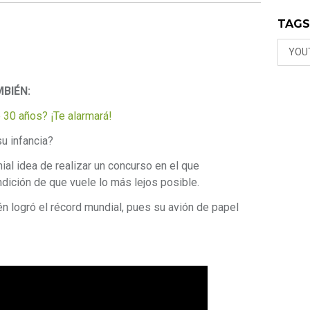
TAG
YOU
BIÉN:
30 años? ¡Te alarmará!
u infancia?
ial idea de realizar un concurso en el que
ndición de que vuele lo más lejos posible.
én logró el récord mundial, pues su avión de papel