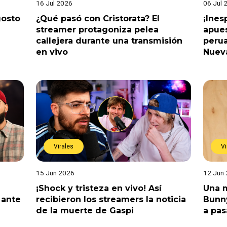
16 Jul 2026
06 Jul 
gosto
¿Qué pasó con Cristorata? El
¡Ine
streamer protagoniza pelea
apues
callejera durante una transmisión
perua
en vivo
Nuev
Virales
Vi
15 Jun 2026
12 Jun
¡Shock y tristeza en vivo! Así
Una m
 ante
recibieron los streamers la noticia
Bunny
de la muerte de Gaspi
a pas