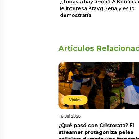
¿Todavía hay amor? A Korina a
le interesa Krayg Peña y es lo
demostraría
Articulos Relaciona
Virales
16 Jul 2026
riado el 6 de
¿Qué pasó con Cristorata? El
? Esta es la
streamer protagoniza pelea