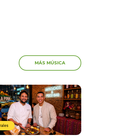
vastador terremoto
noticia de la muerte de
MÁS MÚSICA
rales