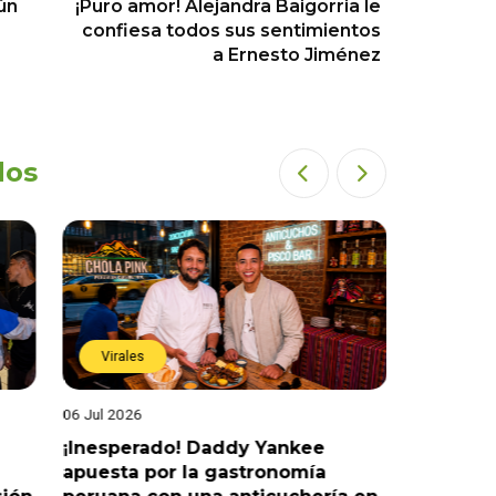
ún
¡Puro amor! Alejandra Baigorria le
confiesa todos sus sentimientos
a Ernesto Jiménez
dos
Virales
Virales
06 Jul 2026
25 Jun 202
¡Inesperado! Daddy Yankee
¡Juntos 
apuesta por la gastronomía
reaccion