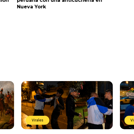
sión
peruana con una anticuchería en
ante de
Nueva York
Virales
Vi