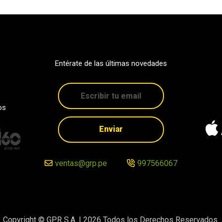
Entérate de las últimas novedades
os
Enviar
ventas@grp.pe
997566067
Copyright © GPR S.A. |
2026
Todos los Derechos Reservados.