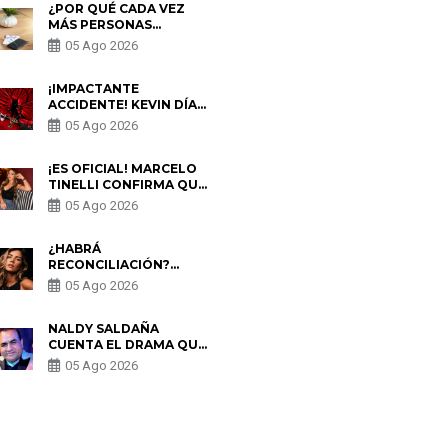
¿POR QUÉ CADA VEZ
MÁS PERSONAS
UTILIZAN UNA VPN
05 Ago 2026
PARA PROTEGER SU
PRIVACIDAD?
¡IMPACTANTE
ACCIDENTE! KEVIN DÍAZ
CAE DESDE OCHO
05 Ago 2026
METROS EN “ESTO ES
GUERRA” Y GENERA
PREOCUPACIÓN
¡ES OFICIAL! MARCELO
TINELLI CONFIRMA QUE
REGRESÓ CON MILETT
05 Ago 2026
FIGUEROA: “EL AMOR
PUDO MÁS”
¿HABRÁ
RECONCILIACIÓN?
MARIO HART ADMITE
05 Ago 2026
QUE PODRÍA VOLVER
CON KORINA
RIVADENEIRA: “NO LE
NALDY SALDAÑA
CERRARÍA LAS
CUENTA EL DRAMA QUE
PUERTAS”
VIVIÓ EN LA BELLA LUZ
05 Ago 2026
TRAS DENUNCIA AL
DIRECTOR MUSICAL:
“NO ME PARECE JUSTO”
S