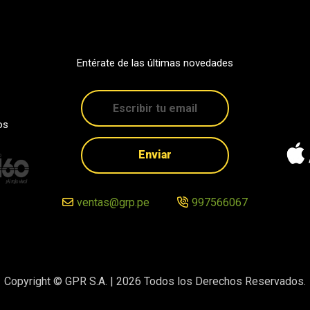
Entérate de las últimas novedades
os
Enviar
ventas@grp.pe
997566067
Copyright © GPR S.A. |
2026
Todos los Derechos Reservados.