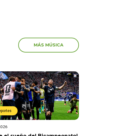
MÁS MÚSICA
eportes
2026
e el sueño del Bicampeonato!