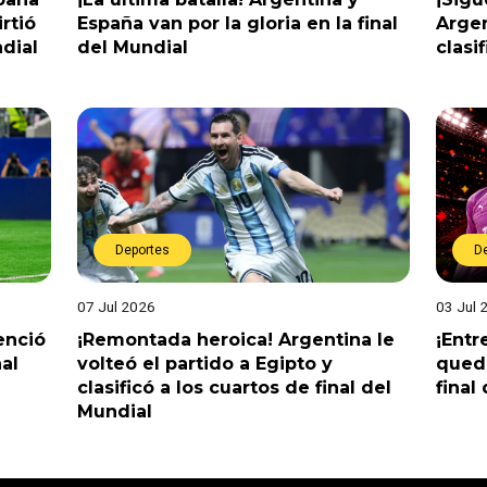
rtió
España van por la gloria en la final
Argen
dial
del Mundial
clasi
Deportes
D
07 Jul 2026
03 Jul 
enció
¡Remontada heroica! Argentina le
¡Entr
nal
volteó el partido a Egipto y
queda
clasificó a los cuartos de final del
final
Mundial