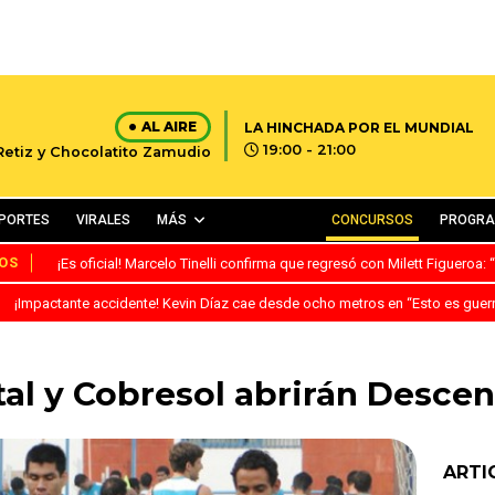
AL AIRE
LA HINCHADA POR EL MUNDIAL
19:00 - 21:00
 Retiz y Chocolatito Zamudio
PORTES
VIRALES
MÁS
CONCURSOS
PROGR
OS
¡Es oficial! Marcelo Tinelli confirma que regresó con Milett Figueroa
¡Impactante accidente! Kevin Díaz cae desde ocho metros en “Esto es guer
tal y Cobresol abrirán Descen
ARTI