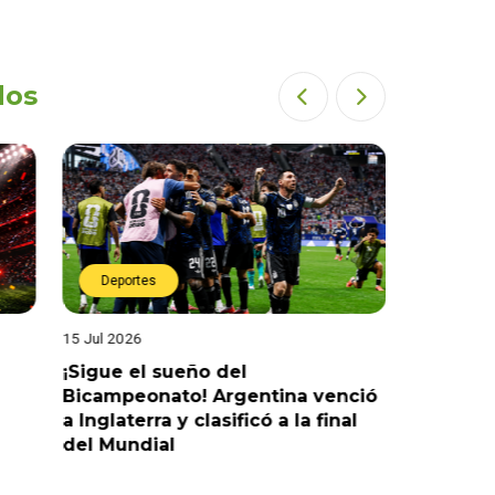
dos
Deportes
Deport
15 Jul 2026
14 Jul 2026
¡Sigue el sueño del
¡Sueña c
Bicampeonato! Argentina venció
venció 2-
a Inglaterra y clasificó a la final
la final 
del Mundial