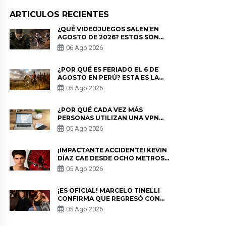
ARTICULOS RECIENTES
¿QUÉ VIDEOJUEGOS SALEN EN
AGOSTO DE 2026? ESTOS SON
LOS ESTRENOS MÁS ESPERADOS
06 Ago 2026
¿POR QUÉ ES FERIADO EL 6 DE
AGOSTO EN PERÚ? ESTA ES LA
HISTORIA
05 Ago 2026
¿POR QUÉ CADA VEZ MÁS
PERSONAS UTILIZAN UNA VPN
PARA PROTEGER SU
05 Ago 2026
PRIVACIDAD?
¡IMPACTANTE ACCIDENTE! KEVIN
DÍAZ CAE DESDE OCHO METROS
EN “ESTO ES GUERRA” Y GENERA
05 Ago 2026
PREOCUPACIÓN
¡ES OFICIAL! MARCELO TINELLI
CONFIRMA QUE REGRESÓ CON
MILETT FIGUEROA: “EL AMOR
05 Ago 2026
PUDO MÁS”