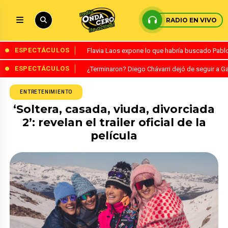
RADIO EN VIVO
ESPECTÁCULOS
Flavia Laos expone lo que habría buscado Pablo 
ESPECTÁCULOS
¿Terminaron? Diego Chávarri dejó de seguir a Ga
ENTRETENIMIENTO
‘Soltera, casada, viuda, divorciada
2’: revelan el trailer oficial de la
película