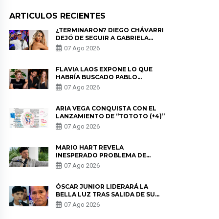
ARTICULOS RECIENTES
¿TERMINARON? DIEGO CHÁVARRI
DEJÓ DE SEGUIR A GABRIELA
HERRERA Y ANUNCIA SU SALIDA
07 Ago 2026
DE PÓDCAST
FLAVIA LAOS EXPONE LO QUE
HABRÍA BUSCADO PABLO
HEREDIA CON ALE FULLER: “UNA
07 Ago 2026
DE LAS PARTES QUERÍA EL
REMEMBER”
ARIA VEGA CONQUISTA CON EL
LANZAMIENTO DE “TOTOTO (+4)”
07 Ago 2026
MARIO HART REVELA
INESPERADO PROBLEMA DE
SALUD ANTES DE SEPARARSE DE
07 Ago 2026
KORINA: “ME ENCONTRARON UN
TUMOR”
ÓSCAR JUNIOR LIDERARÁ LA
BELLA LUZ TRAS SALIDA DE SU
PADRE POR POLÉMICA CON
07 Ago 2026
NALDY SALDAÑA