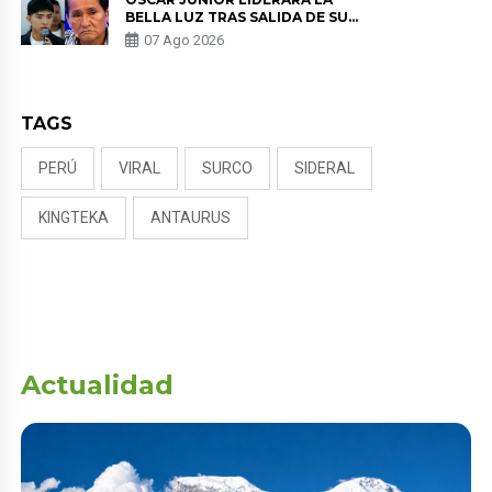
BELLA LUZ TRAS SALIDA DE SU
PADRE POR POLÉMICA CON
07 Ago 2026
NALDY SALDAÑA
TAGS
PERÚ
VIRAL
SURCO
SIDERAL
KINGTEKA
ANTAURUS
Actualidad