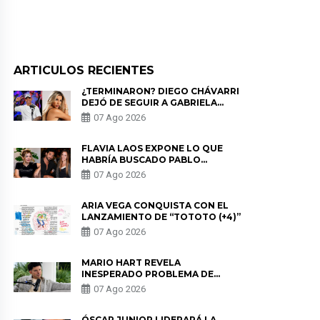
ARTICULOS RECIENTES
¿TERMINARON? DIEGO CHÁVARRI
DEJÓ DE SEGUIR A GABRIELA
HERRERA Y ANUNCIA SU SALIDA
07 Ago 2026
DE PÓDCAST
FLAVIA LAOS EXPONE LO QUE
HABRÍA BUSCADO PABLO
HEREDIA CON ALE FULLER: “UNA
07 Ago 2026
DE LAS PARTES QUERÍA EL
REMEMBER”
ARIA VEGA CONQUISTA CON EL
LANZAMIENTO DE “TOTOTO (+4)”
07 Ago 2026
MARIO HART REVELA
INESPERADO PROBLEMA DE
SALUD ANTES DE SEPARARSE DE
07 Ago 2026
KORINA: “ME ENCONTRARON UN
TUMOR”
ÓSCAR JUNIOR LIDERARÁ LA