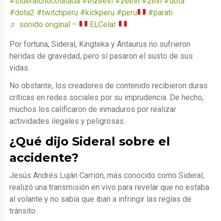
#sideralchocolatada
#elzeein
#zeein
#zein
#dota
#dota2
#twitchperu
#kickperu
#peru
#parati
♬ sonido original –
ELCelar
Por fortuna, Sideral, Kingteka y Antaurus no sufrieron
heridas de gravedad, pero sí pasaron el susto de sus
vidas.
No obstante, los creadores de contenido recibieron duras
críticas en redes sociales por su imprudencia. De hecho,
muchos los calificaron de inmaduros por realizar
actividades ilegales y peligrosas.
¿Qué dijo Sideral sobre el
accidente?
Jesús Andrés Luján Carrión, más conocido como Sideral,
realizó una transmisión en vivo para revelar que no estaba
al volante y no sabía que iban a infringir las reglas de
tránsito.