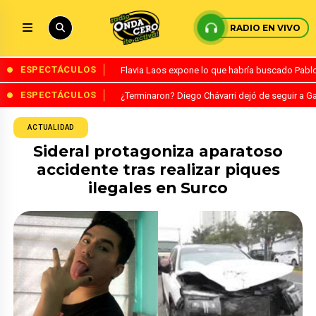
RADIO EN VIVO
ESPECTÁCULOS
Flavia Laos expone lo que habría buscado Pablo 
ESPECTÁCULOS
¿Terminaron? Diego Chávarri dejó de seguir a Ga
ACTUALIDAD
Sideral protagoniza aparatoso
accidente tras realizar piques
ilegales en Surco