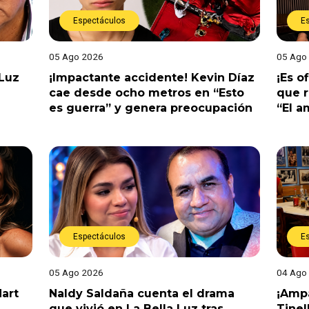
Espectáculos
E
05 Ago 2026
05 Ago
 Luz
¡Impactante accidente! Kevin Díaz
¡Es o
cae desde ocho metros en “Esto
que r
es guerra” y genera preocupación
“El 
Espectáculos
E
05 Ago 2026
04 Ago
Hart
Naldy Saldaña cuenta el drama
¡Ampa
que vivió en La Bella Luz tras
Tinel