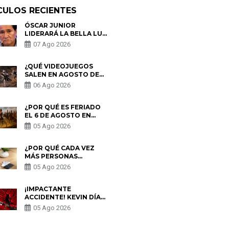
CULOS RECIENTES
ÓSCAR JUNIOR
LIDERARÁ LA BELLA LUZ
TRAS SALIDA DE SU
07 Ago 2026
PADRE POR POLÉMICA
CON NALDY SALDAÑA
¿QUÉ VIDEOJUEGOS
SALEN EN AGOSTO DE
2026? ESTOS SON LOS
06 Ago 2026
ESTRENOS MÁS
ESPERADOS
¿POR QUÉ ES FERIADO
EL 6 DE AGOSTO EN
PERÚ? ESTA ES LA
05 Ago 2026
HISTORIA
¿POR QUÉ CADA VEZ
MÁS PERSONAS
UTILIZAN UNA VPN
05 Ago 2026
PARA PROTEGER SU
PRIVACIDAD?
¡IMPACTANTE
ACCIDENTE! KEVIN DÍAZ
CAE DESDE OCHO
05 Ago 2026
METROS EN “ESTO ES
GUERRA” Y GENERA