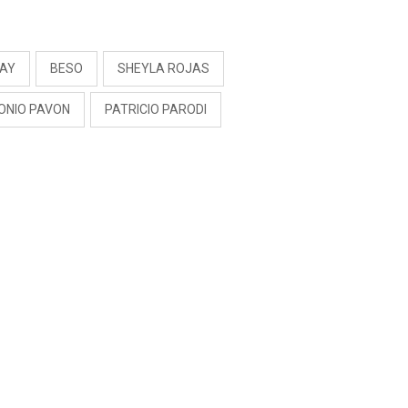
PREOCUPACIÓN
S
AY
BESO
SHEYLA ROJAS
ONIO PAVON
PATRICIO PARODI