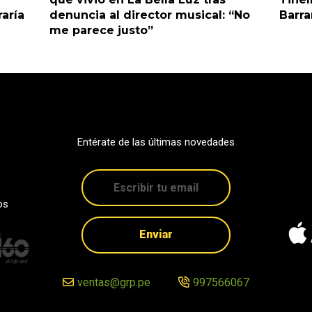
raría
denuncia al director musical: “No
Barr
me parece justo”
Entérate de las últimas novedades
os
Enviar
ventas@grp.pe
997566067