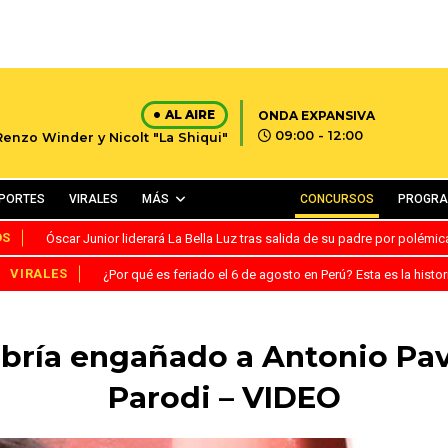
AL AIRE
ONDA EXPANSIVA
09:00 - 12:00
Renzo Winder y Nicolt "La Shiqui"
PORTES
VIRALES
MÁS
CONCURSOS
PROGR
OS
Óscar Junior liderará La Bella Luz tras salida de su padre por polémi
VIRALES
¿Por qué es feriado el 6 de agosto en Perú? Esta es la histor
abría engañado a Antonio Pav
Parodi – VIDEO