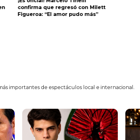
¡Es oficial! Marcelo Tinelli
¿Habrá r
en
confirma que regresó con Milett
admite q
Figueroa: “El amor pudo más”
Korina R
cerraría 
 más importantes de espectáculos local e internacional.