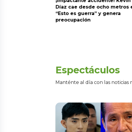
derará La Bella Luz
¡Impactante accidente! Kevin
su padre por
Díaz cae desde ocho metros 
Naldy Saldaña
“Esto es guerra” y genera
preocupación
Espectáculos
Manténte al día con las noticias