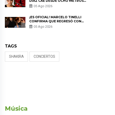
DÍAZ CAE DESDE OCHO METROS
EN “ESTO ES GUERRA” Y GENERA
05 Ago 2026
PREOCUPACIÓN
¡ES OFICIAL! MARCELO TINELLI
CONFIRMA QUE REGRESÓ CON
MILETT FIGUEROA: “EL AMOR
05 Ago 2026
PUDO MÁS”
TAGS
SHAKIRA
CONCIERTOS
Música