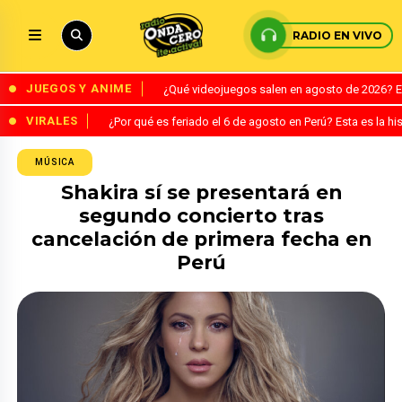
RADIO EN VIVO
JUEGOS Y ANIME
¿Qué videojuegos salen en agosto de 2026? 
VIRALES
¿Por qué es feriado el 6 de agosto en Perú? Esta es la his
MÚSICA
Shakira sí se presentará en
segundo concierto tras
cancelación de primera fecha en
Perú