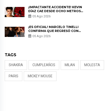
¡IMPACTANTE ACCIDENTE! KEVIN
DÍAZ CAE DESDE OCHO METROS
EN “ESTO ES GUERRA” Y GENERA
05 Ago 2026
PREOCUPACIÓN
¡ES OFICIAL! MARCELO TINELLI
CONFIRMA QUE REGRESÓ CON
MILETT FIGUEROA: “EL AMOR
05 Ago 2026
PUDO MÁS”
TAGS
SHAKIRA
CUMPLEAÑOS
MILAN
MOLESTA
PARIS
MICKEY MOUSE