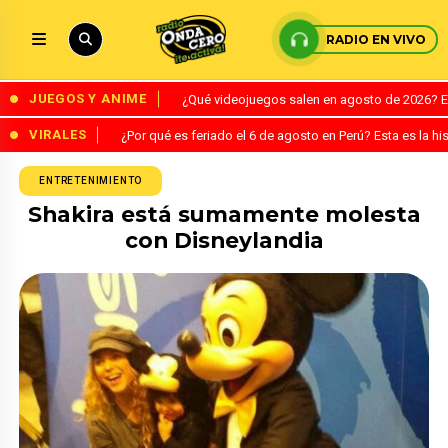
RADIO EN VIVO
JUEGOS Y ANIME
¿Qué videojuegos salen en agosto de 2026? 
VIRALES
¿Por qué es feriado el 6 de agosto en Perú? Esta es la his
ENTRETENIMIENTO
Shakira está sumamente molesta
con Disneylandia