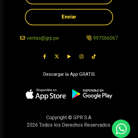
Enviar
ventas@grp.pe
997566067
Descargar la App GRATIS
Copyright © GPR S.A.
2026
Todos los Derechos Reservados.