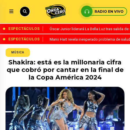
RADIO EN VIVO
ESPECTÁCULOS
Óscar Junior liderará La Bella Luz tras salida 
ESPECTÁCULOS
Mario Hart revela inesperado problema de salud
MÚSICA
Shakira: está es la millonaria cifra
que cobró por cantar en la final de
la Copa América 2024