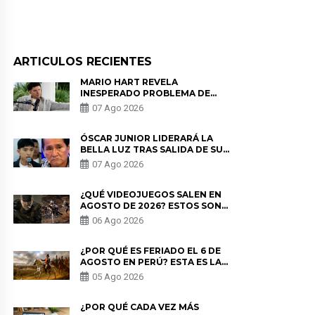
ARTICULOS RECIENTES
MARIO HART REVELA
INESPERADO PROBLEMA DE
SALUD ANTES DE SEPARARSE DE
07 Ago 2026
KORINA: “ME ENCONTRARON UN
TUMOR”
ÓSCAR JUNIOR LIDERARÁ LA
BELLA LUZ TRAS SALIDA DE SU
PADRE POR POLÉMICA CON
07 Ago 2026
NALDY SALDAÑA
¿QUÉ VIDEOJUEGOS SALEN EN
AGOSTO DE 2026? ESTOS SON
LOS ESTRENOS MÁS ESPERADOS
06 Ago 2026
¿POR QUÉ ES FERIADO EL 6 DE
AGOSTO EN PERÚ? ESTA ES LA
HISTORIA
05 Ago 2026
¿POR QUÉ CADA VEZ MÁS