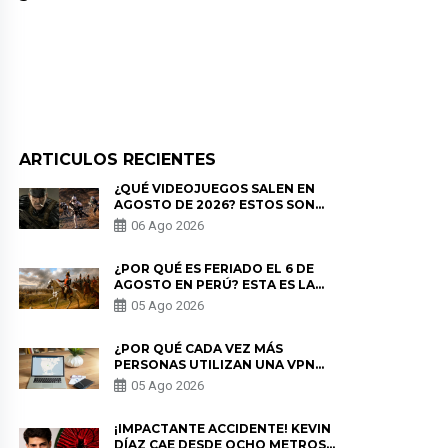
ARTICULOS RECIENTES
¿QUÉ VIDEOJUEGOS SALEN EN
AGOSTO DE 2026? ESTOS SON
LOS ESTRENOS MÁS ESPERADOS
06 Ago 2026
¿POR QUÉ ES FERIADO EL 6 DE
AGOSTO EN PERÚ? ESTA ES LA
HISTORIA
05 Ago 2026
¿POR QUÉ CADA VEZ MÁS
PERSONAS UTILIZAN UNA VPN
PARA PROTEGER SU
05 Ago 2026
PRIVACIDAD?
¡IMPACTANTE ACCIDENTE! KEVIN
DÍAZ CAE DESDE OCHO METROS