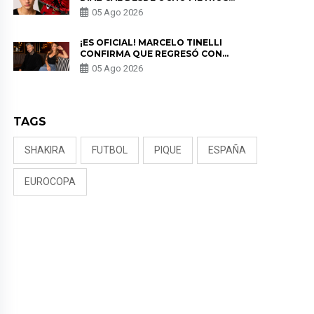
EN “ESTO ES GUERRA” Y GENERA
05 Ago 2026
PREOCUPACIÓN
¡ES OFICIAL! MARCELO TINELLI
CONFIRMA QUE REGRESÓ CON
MILETT FIGUEROA: “EL AMOR
05 Ago 2026
PUDO MÁS”
TAGS
SHAKIRA
FUTBOL
PIQUE
ESPAÑA
EUROCOPA