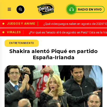
RADIO EN VIVO
JUEGOS Y ANIME
¿Qué videojuegos salen en agosto de 2026? 
VIRALES
¿Por qué es feriado el 6 de agosto en Perú? Esta es la his
ENTRETENIMIENTO
Shakira alentó Piqué en partido
España-Irlanda