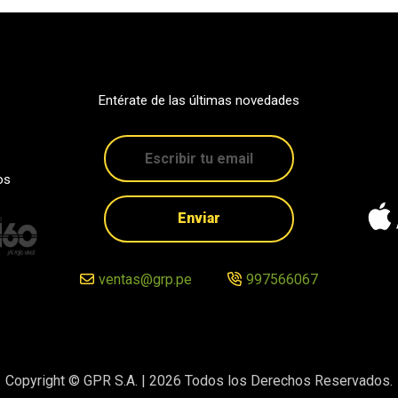
Entérate de las últimas novedades
os
Enviar
ventas@grp.pe
997566067
Copyright © GPR S.A. |
2026
Todos los Derechos Reservados.