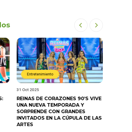
dos
Entretenimiento
Entret
31 Oct 2025
28 Oct 202
6:
REINAS DE CORAZONES 90’S VIVE
¡”Good T
UNA NUEVA TEMPORADA Y
“Pelao” 
SORPRENDE CON GRANDES
programa
INVITADOS EN LA CÚPULA DE LAS
ARTES