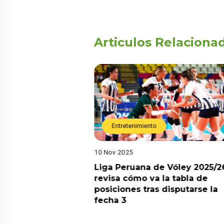
Articulos Relaciona
Entretenimiento
10 Nov 2025
arot esta semana?
Liga Peruana de Vóley 2025/2
predicciones de
revisa cómo va la tabla de
aquí
posiciones tras disputarse la
fecha 3