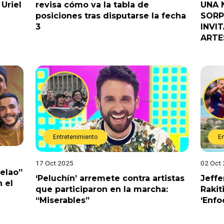
Uriel
revisa cómo va la tabla de
UNA 
posiciones tras disputarse la fecha
SORP
3
INVI
ARTE
Entretenimiento
E
17 Oct 2025
02 Oct
Pelao”
‘Peluchín’ arremete contra artistas
Jeffe
 el
que participaron en la marcha:
Rakit
“Miserables”
‘Enfo