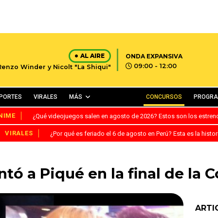
AL AIRE
ONDA EXPANSIVA
09:00 - 12:00
Renzo Winder y Nicolt "La Shiqui"
PORTES
VIRALES
MÁS
CONCURSOS
PROGR
NIME
¿Qué videojuegos salen en agosto de 2026? Estos son los estre
VIRALES
¿Por qué es feriado el 6 de agosto en Perú? Esta es la histor
ntó a Piqué en la final de la 
ARTI