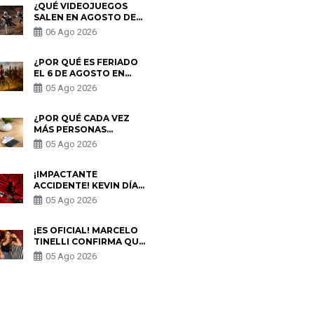
¿QUÉ VIDEOJUEGOS
SALEN EN AGOSTO DE
2026? ESTOS SON LOS
06 Ago 2026
ESTRENOS MÁS
ESPERADOS
¿POR QUÉ ES FERIADO
EL 6 DE AGOSTO EN
PERÚ? ESTA ES LA
05 Ago 2026
HISTORIA
¿POR QUÉ CADA VEZ
MÁS PERSONAS
UTILIZAN UNA VPN
05 Ago 2026
PARA PROTEGER SU
PRIVACIDAD?
¡IMPACTANTE
ACCIDENTE! KEVIN DÍAZ
CAE DESDE OCHO
05 Ago 2026
METROS EN “ESTO ES
GUERRA” Y GENERA
PREOCUPACIÓN
¡ES OFICIAL! MARCELO
TINELLI CONFIRMA QUE
REGRESÓ CON MILETT
05 Ago 2026
FIGUEROA: “EL AMOR
PUDO MÁS”
S