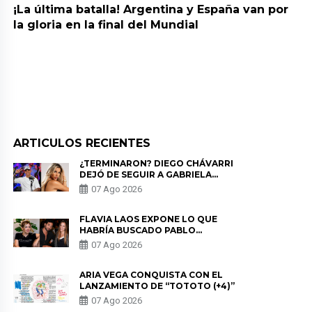
¡La última batalla! Argentina y España van por
la gloria en la final del Mundial
ARTICULOS RECIENTES
¿TERMINARON? DIEGO CHÁVARRI
DEJÓ DE SEGUIR A GABRIELA
HERRERA Y ANUNCIA SU SALIDA
07 Ago 2026
DE PÓDCAST
FLAVIA LAOS EXPONE LO QUE
HABRÍA BUSCADO PABLO
HEREDIA CON ALE FULLER: “UNA
07 Ago 2026
DE LAS PARTES QUERÍA EL
REMEMBER”
ARIA VEGA CONQUISTA CON EL
LANZAMIENTO DE “TOTOTO (+4)”
07 Ago 2026