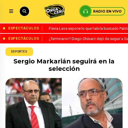
RADIO EN VIVO
ESPECTÁCULOS
Flavia Laos expone lo que habría buscado Pablo 
ESPECTÁCULOS
¿Terminaron? Diego Chávarri dejó de seguir a Ga
DEPORTES
Sergio Markarián seguirá en la
selección