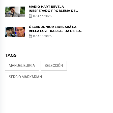
MARIO HART REVELA
INESPERADO PROBLEMA DE
SALUD ANTES DE SEPARARSE DE
07 Ago 2026
KORINA: “ME ENCONTRARON UN
TUMOR”
ÓSCAR JUNIOR LIDERARÁ LA
BELLA LUZ TRAS SALIDA DE SU
PADRE POR POLÉMICA CON
07 Ago 2026
NALDY SALDAÑA
TAGS
MANUEL BURGA
SELECCIÓN
SERGIO MARKARIAN