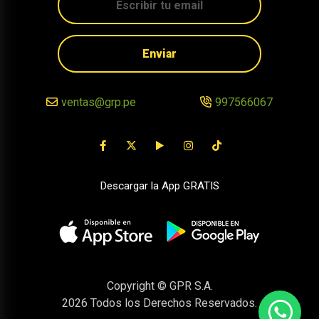
Enviar
ventas@grp.pe
997566067
Descargar la App GRATIS
Copyright © GPR S.A.
2026
Todos los Derechos Reservados.