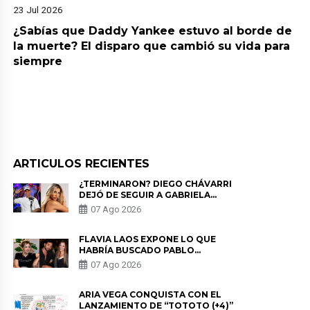
23 Jul 2026
¿Sabías que Daddy Yankee estuvo al borde de
la muerte? El disparo que cambió su vida para
siempre
ARTICULOS RECIENTES
¿TERMINARON? DIEGO CHÁVARRI
DEJÓ DE SEGUIR A GABRIELA
HERRERA Y ANUNCIA SU SALIDA
07 Ago 2026
DE PÓDCAST
FLAVIA LAOS EXPONE LO QUE
HABRÍA BUSCADO PABLO
HEREDIA CON ALE FULLER: “UNA
07 Ago 2026
DE LAS PARTES QUERÍA EL
REMEMBER”
ARIA VEGA CONQUISTA CON EL
LANZAMIENTO DE “TOTOTO (+4)”