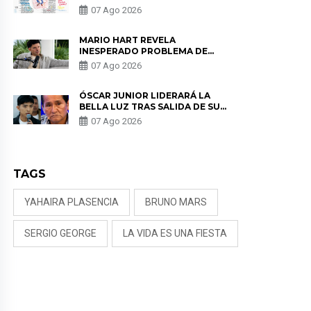
07 Ago 2026
MARIO HART REVELA
INESPERADO PROBLEMA DE
SALUD ANTES DE SEPARARSE DE
07 Ago 2026
KORINA: “ME ENCONTRARON UN
TUMOR”
ÓSCAR JUNIOR LIDERARÁ LA
BELLA LUZ TRAS SALIDA DE SU
PADRE POR POLÉMICA CON
07 Ago 2026
NALDY SALDAÑA
TAGS
YAHAIRA PLASENCIA
BRUNO MARS
SERGIO GEORGE
LA VIDA ES UNA FIESTA