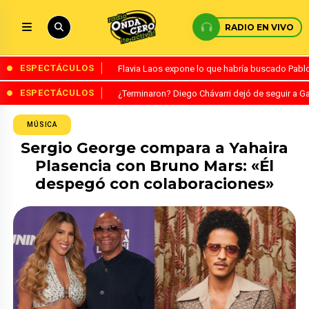
RADIO EN VIVO
ESPECTÁCULOS
Flavia Laos expone lo que habría buscado Pablo 
ESPECTÁCULOS
¿Terminaron? Diego Chávarri dejó de seguir a Ga
MÚSICA
Sergio George compara a Yahaira
Plasencia con Bruno Mars: «Él
despegó con colaboraciones»