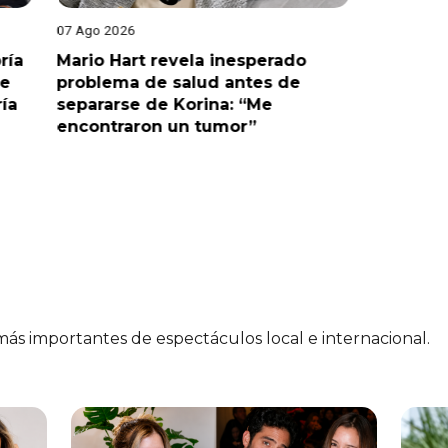
07 Ago 2026
07 Ago 202
ría
Mario Hart revela inesperado
Óscar Ju
le
problema de salud antes de
tras sal
ría
separarse de Korina: “Me
polémic
encontraron un tumor”
 más importantes de espectáculos local e internacional.