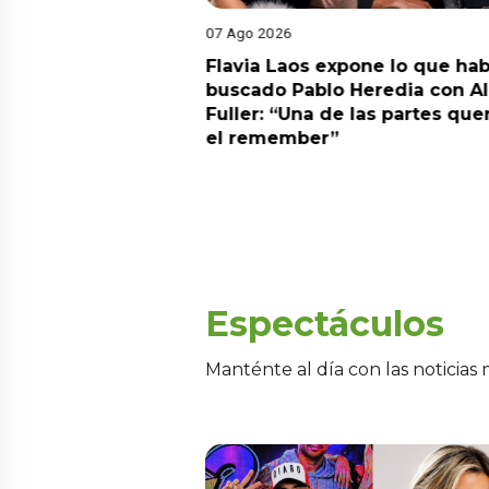
07 Ago 2026
Diego Chávarri
Flavia Laos expone lo que hab
 a Gabriela Herrera
buscado Pablo Heredia con A
alida de pódcast
Fuller: “Una de las partes que
el remember”
Espectáculos
Manténte al día con las noticias