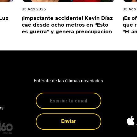
05 Ago 2026
05 Ago
 Luz
¡Impactante accidente! Kevin Díaz
¡Es o
cae desde ocho metros en “Esto
que r
es guerra” y genera preocupación
“El 
Entérate de las últimas novedades
os
Enviar