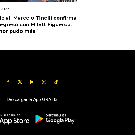
 2026
ficial! Marcelo Tinelli confirma
egresó con Milett Figueroa:
amor pudo más”
Descargar la App GRATIS