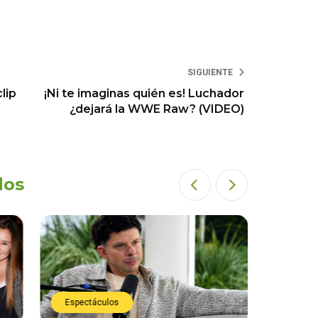
SIGUIENTE
lip
¡Ni te imaginas quién es! Luchador
¿dejará la WWE Raw? (VIDEO)
dos
Espectáculos
Espect