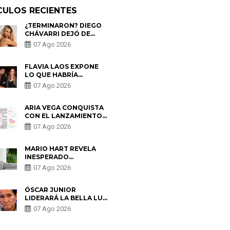
CULOS RECIENTES
¿TERMINARON? DIEGO
CHÁVARRI DEJÓ DE
SEGUIR A GABRIELA
07 Ago 2026
HERRERA Y ANUNCIA SU
SALIDA DE PÓDCAST
FLAVIA LAOS EXPONE
LO QUE HABRÍA
BUSCADO PABLO
07 Ago 2026
HEREDIA CON ALE
FULLER: “UNA DE LAS
PARTES QUERÍA EL
ARIA VEGA CONQUISTA
REMEMBER”
CON EL LANZAMIENTO
DE “TOTOTO (+4)”
07 Ago 2026
MARIO HART REVELA
INESPERADO
PROBLEMA DE SALUD
07 Ago 2026
ANTES DE SEPARARSE
DE KORINA: “ME
ENCONTRARON UN
ÓSCAR JUNIOR
TUMOR”
LIDERARÁ LA BELLA LUZ
TRAS SALIDA DE SU
07 Ago 2026
PADRE POR POLÉMICA
CON NALDY SALDAÑA