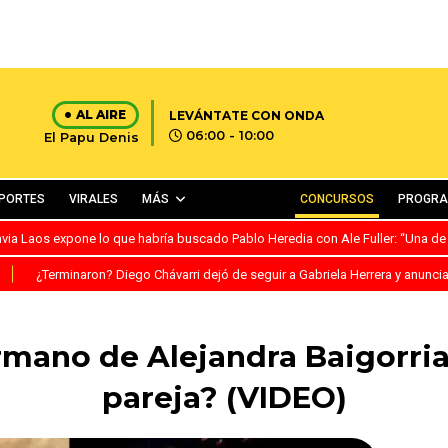
AL AIRE
LEVÁNTATE CON ONDA
06:00 - 10:00
El Papu Denis
PORTES
VIRALES
MÁS
CONCURSOS
PROGR
avia Laos expone lo que habría buscado Pablo Heredia con Ale Fuller: “Una de
S
¿Terminaron? Diego Chávarri dejó de seguir a Gabriela Herrera y anunci
ermano de Alejandra Baigorria
pareja? (VIDEO)