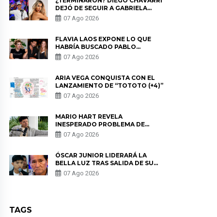
¿TERMINARON? DIEGO CHÁVARRI
DEJÓ DE SEGUIR A GABRIELA
HERRERA Y ANUNCIA SU SALIDA
07 Ago 2026
DE PÓDCAST
FLAVIA LAOS EXPONE LO QUE
HABRÍA BUSCADO PABLO
HEREDIA CON ALE FULLER: “UNA
07 Ago 2026
DE LAS PARTES QUERÍA EL
REMEMBER”
ARIA VEGA CONQUISTA CON EL
LANZAMIENTO DE “TOTOTO (+4)”
07 Ago 2026
MARIO HART REVELA
INESPERADO PROBLEMA DE
SALUD ANTES DE SEPARARSE DE
07 Ago 2026
KORINA: “ME ENCONTRARON UN
TUMOR”
ÓSCAR JUNIOR LIDERARÁ LA
BELLA LUZ TRAS SALIDA DE SU
PADRE POR POLÉMICA CON
07 Ago 2026
NALDY SALDAÑA
TAGS