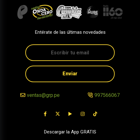
Entérate de las últimas novedades
Enviar
ventas@grp.pe
997566067
Descargar la App GRATIS