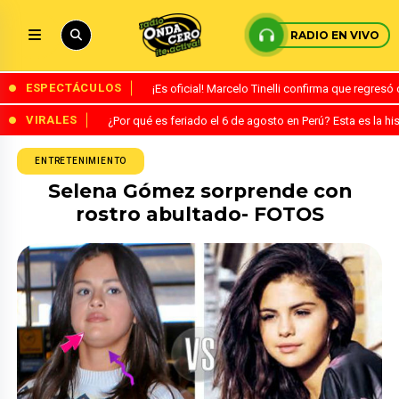
RADIO EN VIVO
ESPECTÁCULOS
¡Es oficial! Marcelo Tinelli confirma que regres
VIRALES
¿Por qué es feriado el 6 de agosto en Perú? Esta es la his
ENTRETENIMIENTO
Selena Gómez sorprende con
rostro abultado- FOTOS