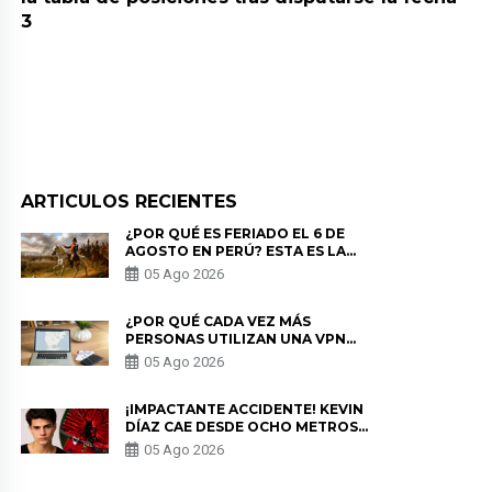
3
ARTICULOS RECIENTES
¿POR QUÉ ES FERIADO EL 6 DE
AGOSTO EN PERÚ? ESTA ES LA
HISTORIA
05 Ago 2026
¿POR QUÉ CADA VEZ MÁS
PERSONAS UTILIZAN UNA VPN
PARA PROTEGER SU
05 Ago 2026
PRIVACIDAD?
¡IMPACTANTE ACCIDENTE! KEVIN
DÍAZ CAE DESDE OCHO METROS
EN “ESTO ES GUERRA” Y GENERA
05 Ago 2026
PREOCUPACIÓN