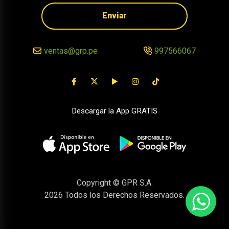
Enviar
ventas@grp.pe
997566067
Descargar la App GRATIS
Copyright © GPR S.A.
2026
Todos los Derechos Reservados.