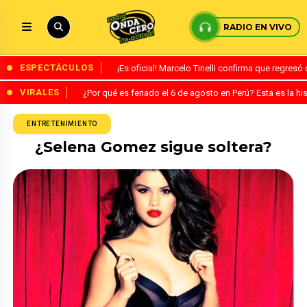
RADIO EN VIVO
ESPECTÁCULOS
¡Es oficial! Marcelo Tinelli confirma que regres
VIRALES
¿Por qué es feriado el 6 de agosto en Perú? Esta es la his
ENTRETENIMIENTO
¿Selena Gomez sigue soltera?