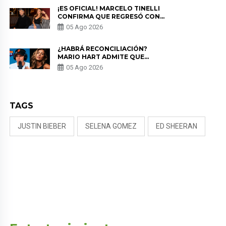
¡ES OFICIAL! MARCELO TINELLI
CONFIRMA QUE REGRESÓ CON
MILETT FIGUEROA: “EL AMOR
05 Ago 2026
PUDO MÁS”
¿HABRÁ RECONCILIACIÓN?
MARIO HART ADMITE QUE
PODRÍA VOLVER CON KORINA
05 Ago 2026
RIVADENEIRA: “NO LE CERRARÍA
LAS PUERTAS”
TAGS
JUSTIN BIEBER
SELENA GOMEZ
ED SHEERAN