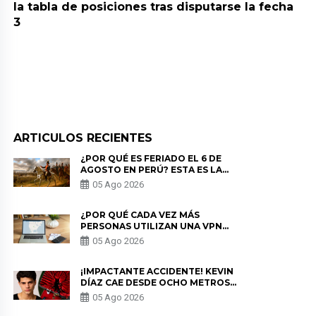
la tabla de posiciones tras disputarse la fecha
3
ARTICULOS RECIENTES
¿POR QUÉ ES FERIADO EL 6 DE
AGOSTO EN PERÚ? ESTA ES LA
HISTORIA
05 Ago 2026
¿POR QUÉ CADA VEZ MÁS
PERSONAS UTILIZAN UNA VPN
PARA PROTEGER SU
05 Ago 2026
PRIVACIDAD?
¡IMPACTANTE ACCIDENTE! KEVIN
DÍAZ CAE DESDE OCHO METROS
EN “ESTO ES GUERRA” Y GENERA
05 Ago 2026
PREOCUPACIÓN