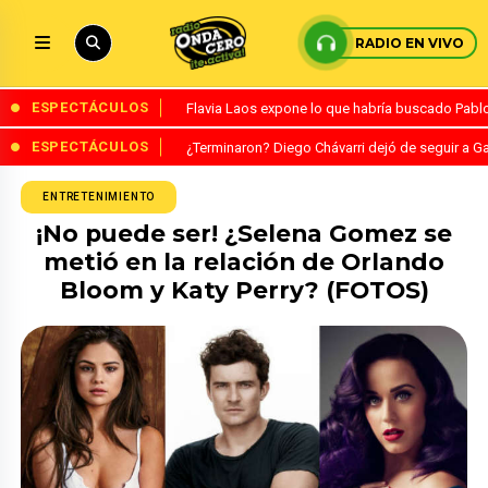
RADIO EN VIVO
ESPECTÁCULOS
Flavia Laos expone lo que habría buscado Pablo 
ESPECTÁCULOS
¿Terminaron? Diego Chávarri dejó de seguir a Ga
ENTRETENIMIENTO
¡No puede ser! ¿Selena Gomez se
metió en la relación de Orlando
Bloom y Katy Perry? (FOTOS)