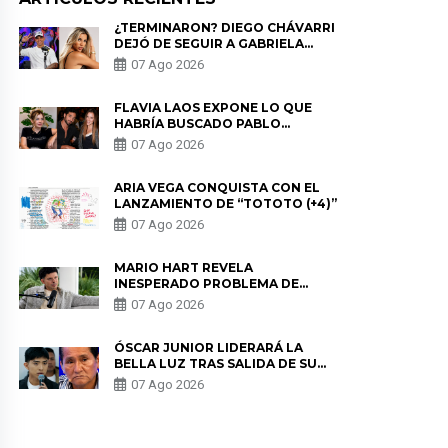
¿TERMINARON? DIEGO CHÁVARRI
DEJÓ DE SEGUIR A GABRIELA
HERRERA Y ANUNCIA SU SALIDA
07 Ago 2026
DE PÓDCAST
FLAVIA LAOS EXPONE LO QUE
HABRÍA BUSCADO PABLO
HEREDIA CON ALE FULLER: “UNA
07 Ago 2026
DE LAS PARTES QUERÍA EL
REMEMBER”
ARIA VEGA CONQUISTA CON EL
LANZAMIENTO DE “TOTOTO (+4)”
07 Ago 2026
MARIO HART REVELA
INESPERADO PROBLEMA DE
SALUD ANTES DE SEPARARSE DE
07 Ago 2026
KORINA: “ME ENCONTRARON UN
TUMOR”
ÓSCAR JUNIOR LIDERARÁ LA
BELLA LUZ TRAS SALIDA DE SU
PADRE POR POLÉMICA CON
07 Ago 2026
NALDY SALDAÑA