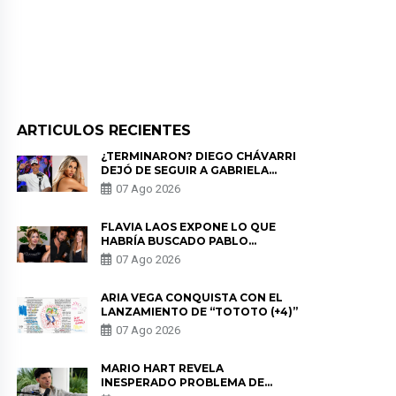
ARTICULOS RECIENTES
¿TERMINARON? DIEGO CHÁVARRI
DEJÓ DE SEGUIR A GABRIELA
HERRERA Y ANUNCIA SU SALIDA
07 Ago 2026
DE PÓDCAST
FLAVIA LAOS EXPONE LO QUE
HABRÍA BUSCADO PABLO
HEREDIA CON ALE FULLER: “UNA
07 Ago 2026
DE LAS PARTES QUERÍA EL
REMEMBER”
ARIA VEGA CONQUISTA CON EL
LANZAMIENTO DE “TOTOTO (+4)”
07 Ago 2026
MARIO HART REVELA
INESPERADO PROBLEMA DE