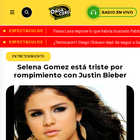
RADIO EN VIVO
ESPECTÁCULOS
Flavia Laos expone lo que habría buscado Pablo 
ESPECTÁCULOS
¿Terminaron? Diego Chávarri dejó de seguir a Ga
ENTRETENIMIENTO
Selena Gomez está triste por
rompimiento con Justin Bieber