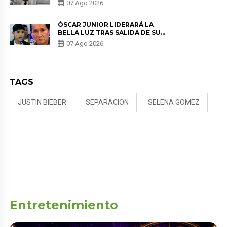
SALUD ANTES DE SEPARARSE DE
07 Ago 2026
KORINA: “ME ENCONTRARON UN
TUMOR”
ÓSCAR JUNIOR LIDERARÁ LA
BELLA LUZ TRAS SALIDA DE SU
PADRE POR POLÉMICA CON
07 Ago 2026
NALDY SALDAÑA
TAGS
JUSTIN BIEBER
SEPARACION
SELENA GOMEZ
Entretenimiento