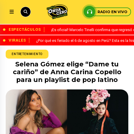
RADIO EN VIVO
ESPECTÁCULOS
¡Es oficial! Marcelo Tinelli confirma que regres
VIRALES
¿Por qué es feriado el 6 de agosto en Perú? Esta es la his
ENTRETENIMIENTO
Selena Gómez elige “Dame tu
cariño” de Anna Carina Copello
para un playlist de pop latino