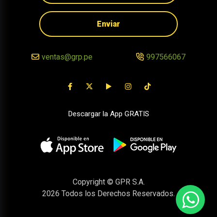
Enviar
ventas@grp.pe
997566067
Descargar la App GRATIS
Copyright © GPR S.A.
2026
Todos los Derechos Reservados.