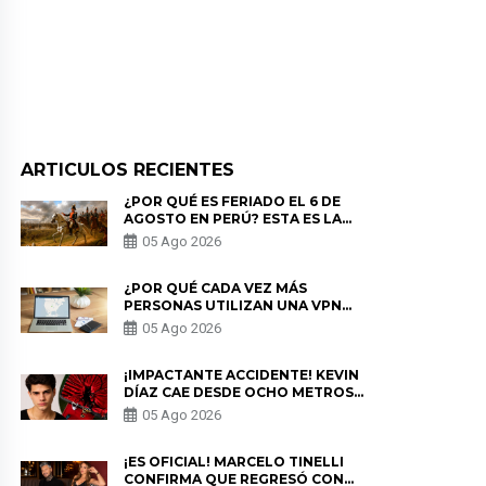
ARTICULOS RECIENTES
¿POR QUÉ ES FERIADO EL 6 DE
AGOSTO EN PERÚ? ESTA ES LA
HISTORIA
05 Ago 2026
¿POR QUÉ CADA VEZ MÁS
PERSONAS UTILIZAN UNA VPN
PARA PROTEGER SU
05 Ago 2026
PRIVACIDAD?
¡IMPACTANTE ACCIDENTE! KEVIN
DÍAZ CAE DESDE OCHO METROS
EN “ESTO ES GUERRA” Y GENERA
05 Ago 2026
PREOCUPACIÓN
¡ES OFICIAL! MARCELO TINELLI
CONFIRMA QUE REGRESÓ CON