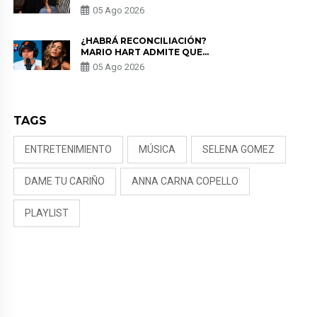
MILETT FIGUEROA: “EL AMOR
05 Ago 2026
PUDO MÁS”
¿HABRÁ RECONCILIACIÓN?
MARIO HART ADMITE QUE
PODRÍA VOLVER CON KORINA
05 Ago 2026
RIVADENEIRA: “NO LE CERRARÍA
LAS PUERTAS”
TAGS
ENTRETENIMIENTO
MÚSICA
SELENA GOMEZ
DAME TU CARIÑO
ANNA CARNA COPELLO
PLAYLIST