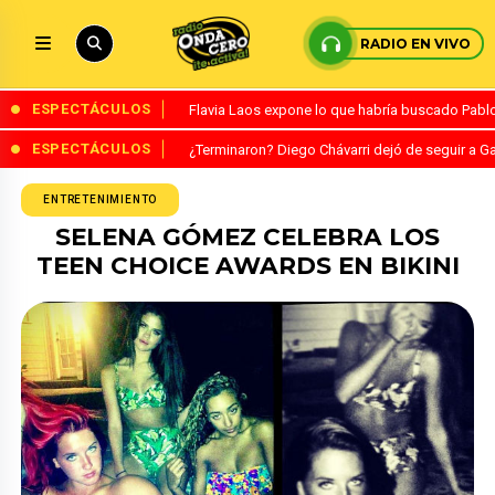
RADIO EN VIVO
ESPECTÁCULOS
Flavia Laos expone lo que habría buscado Pablo 
ESPECTÁCULOS
¿Terminaron? Diego Chávarri dejó de seguir a Ga
ENTRETENIMIENTO
SELENA GÓMEZ CELEBRA LOS
TEEN CHOICE AWARDS EN BIKINI