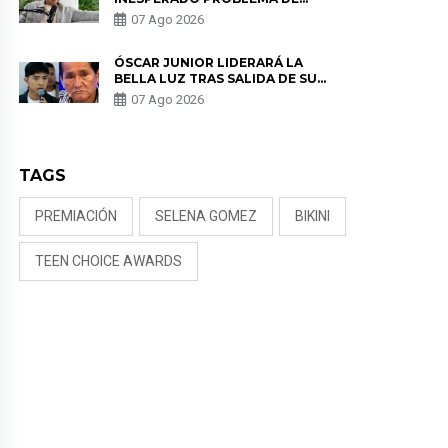
SALUD ANTES DE SEPARARSE DE
07 Ago 2026
KORINA: “ME ENCONTRARON UN
TUMOR”
ÓSCAR JUNIOR LIDERARÁ LA
BELLA LUZ TRAS SALIDA DE SU
PADRE POR POLÉMICA CON
07 Ago 2026
NALDY SALDAÑA
TAGS
PREMIACIÓN
SELENA GOMEZ
BIKINI
TEEN CHOICE AWARDS