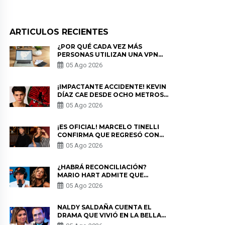
ARTICULOS RECIENTES
¿POR QUÉ CADA VEZ MÁS
PERSONAS UTILIZAN UNA VPN
PARA PROTEGER SU
05 Ago 2026
PRIVACIDAD?
¡IMPACTANTE ACCIDENTE! KEVIN
DÍAZ CAE DESDE OCHO METROS
EN “ESTO ES GUERRA” Y GENERA
05 Ago 2026
PREOCUPACIÓN
¡ES OFICIAL! MARCELO TINELLI
CONFIRMA QUE REGRESÓ CON
MILETT FIGUEROA: “EL AMOR
05 Ago 2026
PUDO MÁS”
¿HABRÁ RECONCILIACIÓN?
MARIO HART ADMITE QUE
PODRÍA VOLVER CON KORINA
05 Ago 2026
RIVADENEIRA: “NO LE CERRARÍA
LAS PUERTAS”
NALDY SALDAÑA CUENTA EL
DRAMA QUE VIVIÓ EN LA BELLA
LUZ TRAS DENUNCIA AL