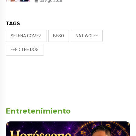
05 Ago 2026
DIRECTOR MUSICAL: “NO ME
PARECE JUSTO”
TAGS
SELENA GOMEZ
BESO
NAT WOLFF
FEED THE DOG
Entretenimiento