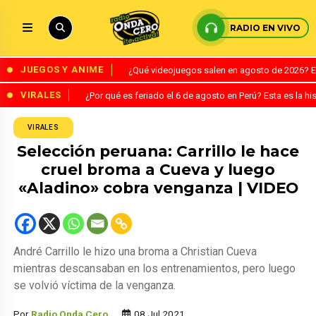
RADIO EN VIVO
JUEGOS Y ANIME
¿Qué videojuegos salen en agosto de 2026? 
VIRALES
¿Por qué es feriado el 6 de agosto en Perú? Esta es la his
VIRALES
Selección peruana: Carrillo le hace
cruel broma a Cueva y luego
«Aladino» cobra venganza | VIDEO
André Carrillo le hizo una broma a Christian Cueva
mientras descansaban en los entrenamientos, pero luego
se volvió víctima de la venganza.
Por
Radio Onda Cero
08 Jul 2021