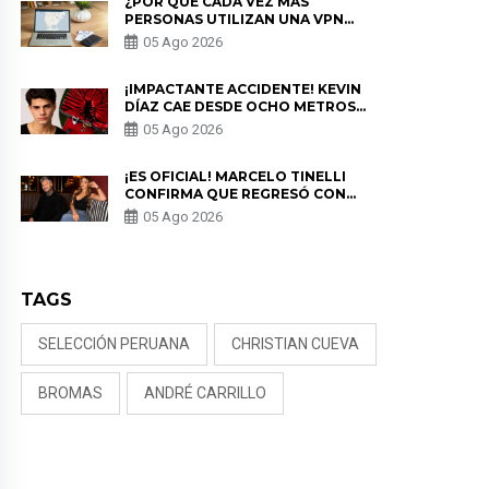
¿POR QUÉ CADA VEZ MÁS
PERSONAS UTILIZAN UNA VPN
PARA PROTEGER SU
05 Ago 2026
PRIVACIDAD?
¡IMPACTANTE ACCIDENTE! KEVIN
DÍAZ CAE DESDE OCHO METROS
EN “ESTO ES GUERRA” Y GENERA
05 Ago 2026
PREOCUPACIÓN
¡ES OFICIAL! MARCELO TINELLI
CONFIRMA QUE REGRESÓ CON
MILETT FIGUEROA: “EL AMOR
05 Ago 2026
PUDO MÁS”
TAGS
SELECCIÓN PERUANA
CHRISTIAN CUEVA
BROMAS
ANDRÉ CARRILLO