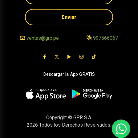
Enviar
ventas@grp.pe
997566067
Descargar la App GRATIS
Copyright © GPR S.A.
2026
Todos los Derechos Reservados.