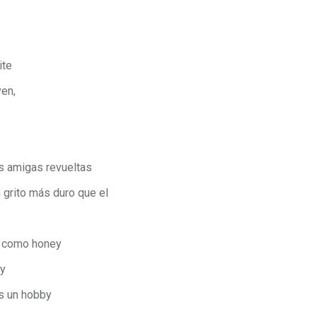
ite
ven,
s amigas revueltas
 grito más duro que el
na como honey
ty
es un hobby