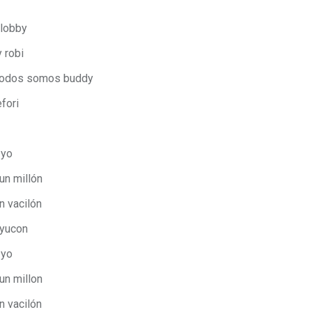
 lobby
 robi
í todos somos buddy
fori
 yo
un millón
n vacilón
 yucon
 yo
un millon
n vacilón