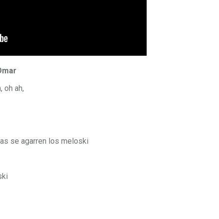
 Omar
, oh ah,
tas se agarren los meloski
ski