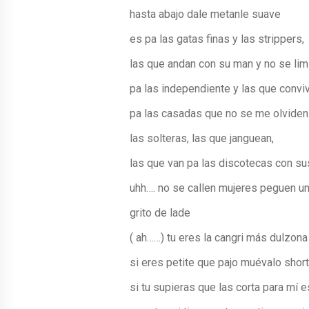
hasta abajo dale metanle suave
es pa las gatas finas y las strippers,
las que andan con su man y no se lim
pa las independiente y las que convi
pa las casadas que no se me olviden
las solteras, las que janguean,
las que van pa las discotecas con su
uhh…. no se callen mujeres peguen un
grito de lade
( ah……) tu eres la cangri más dulzo
si eres petite que pajo muévalo shor
si tu supieras que las corta para mí 