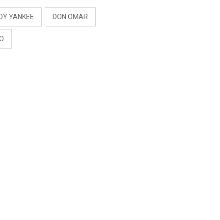
DY YANKEE
DON OMAR
EO