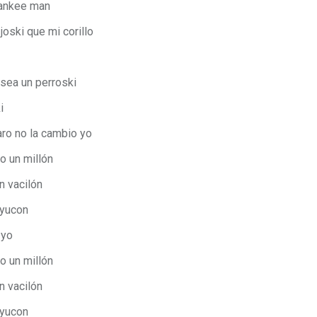
 Yankee man
joski que mi corillo
 sea un perroski
i
laro no la cambio yo
o un millón
n vacilón
 yucon
 yo
o un millón
n vacilón
 yucon