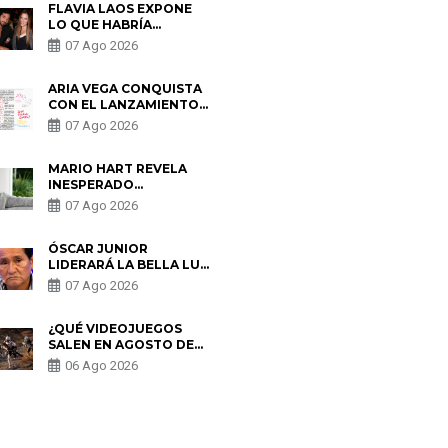
FLAVIA LAOS EXPONE
LO QUE HABRÍA
BUSCADO PABLO
07 Ago 2026
HEREDIA CON ALE
FULLER: “UNA DE LAS
PARTES QUERÍA EL
ARIA VEGA CONQUISTA
REMEMBER”
CON EL LANZAMIENTO
DE “TOTOTO (+4)”
07 Ago 2026
MARIO HART REVELA
INESPERADO
PROBLEMA DE SALUD
07 Ago 2026
ANTES DE SEPARARSE
DE KORINA: “ME
ENCONTRARON UN
ÓSCAR JUNIOR
TUMOR”
LIDERARÁ LA BELLA LUZ
TRAS SALIDA DE SU
07 Ago 2026
PADRE POR POLÉMICA
CON NALDY SALDAÑA
¿QUÉ VIDEOJUEGOS
SALEN EN AGOSTO DE
2026? ESTOS SON LOS
06 Ago 2026
ESTRENOS MÁS
ESPERADOS
S