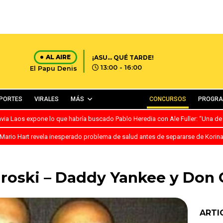
AL AIRE
¡ASU… QUÉ TARDE!
13:00 - 16:00
El Papu Denis
PORTES
VIRALES
MÁS
CONCURSOS
PROGR
avia Laos expone lo que habría buscado Pablo Heredia con Ale Fuller: “Una de
Mario Hart revela inesperado problema de salud antes de separarse de Korin
roski – Daddy Yankee y Don
ARTI