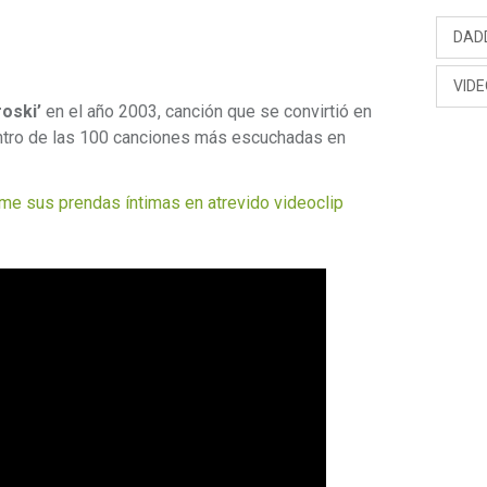
DAD
VID
oski’
en el año 2003, canción que se convirtió en
entro de las 100 canciones más escuchadas en
me sus prendas íntimas en atrevido videoclip