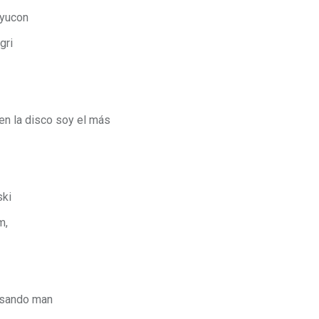
 yucon
gri
 en la disco soy el más
ski
m,
asando man