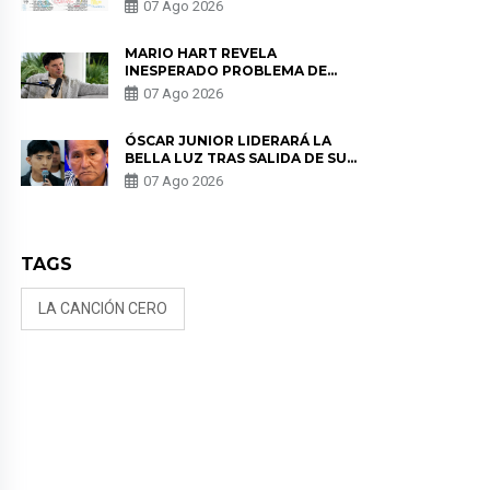
07 Ago 2026
MARIO HART REVELA
INESPERADO PROBLEMA DE
SALUD ANTES DE SEPARARSE DE
07 Ago 2026
KORINA: “ME ENCONTRARON UN
TUMOR”
ÓSCAR JUNIOR LIDERARÁ LA
BELLA LUZ TRAS SALIDA DE SU
PADRE POR POLÉMICA CON
07 Ago 2026
NALDY SALDAÑA
TAGS
LA CANCIÓN CERO