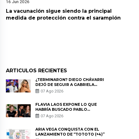
16 Jun 2026
La vacunación sigue siendo la principal
medida de protección contra el sarampión
ARTICULOS RECIENTES
¿TERMINARON? DIEGO CHÁVARRI
DEJÓ DE SEGUIR A GABRIELA
HERRERA Y ANUNCIA SU SALIDA
07 Ago 2026
DE PÓDCAST
FLAVIA LAOS EXPONE LO QUE
HABRÍA BUSCADO PABLO
HEREDIA CON ALE FULLER: “UNA
07 Ago 2026
DE LAS PARTES QUERÍA EL
REMEMBER”
ARIA VEGA CONQUISTA CON EL
LANZAMIENTO DE “TOTOTO (+4)”