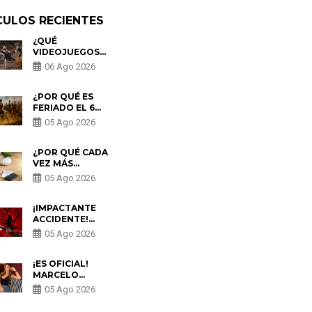
CULOS RECIENTES
¿QUÉ
VIDEOJUEGOS
SALEN EN
06 Ago 2026
AGOSTO DE
2026? ESTOS
SON LOS
¿POR QUÉ ES
ESTRENOS MÁS
FERIADO EL 6
ESPERADOS
DE AGOSTO EN
05 Ago 2026
PERÚ? ESTA ES
LA HISTORIA
¿POR QUÉ CADA
VEZ MÁS
PERSONAS
05 Ago 2026
UTILIZAN UNA
VPN PARA
PROTEGER SU
¡IMPACTANTE
PRIVACIDAD?
ACCIDENTE!
KEVIN DÍAZ CAE
05 Ago 2026
DESDE OCHO
METROS EN
“ESTO ES
¡ES OFICIAL!
GUERRA” Y
MARCELO
GENERA
TINELLI
05 Ago 2026
PREOCUPACIÓN
CONFIRMA QUE
REGRESÓ CON