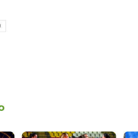
MILETT
FIGUEROA: “EL
AMOR PUDO
MÁS”
H
o