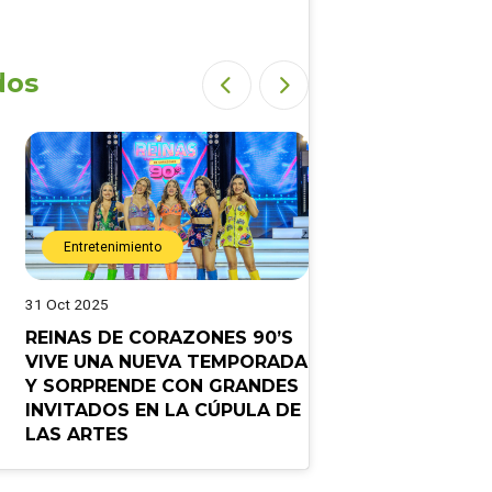
dos
Entretenimiento
Entretenimiento
31 Oct 2025
28 Oct 2025
REINAS DE CORAZONES 90’S
¡”Good Time” no
VIVE UNA NUEVA TEMPORADA
“Pelao” anuncia e
Y SORPRENDE CON GRANDES
programa en el 
INVITADOS EN LA CÚPULA DE
Youtube
LAS ARTES