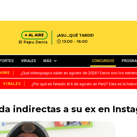
AL AIRE
¡ASU...QUÉ TARDE!
13:00 - 16:00
El Papu Denis
PORTES
VIRALES
MÁS
CONCURSOS
PROGR
NIME
¿Qué videojuegos salen en agosto de 2026? Estos son los estre
VIRALES
¿Por qué es feriado el 6 de agosto en Perú? Esta es la histor
a indirectas a su ex en Ins