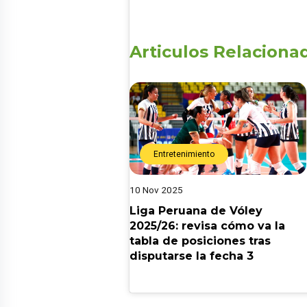
Articulos Relaciona
miento
Entretenimiento
10 Nov 2025
tu tarot esta
Liga Peruana de Vóley
escubre las
2025/26: revisa cómo va la
es de Uriel «El
tabla de posiciones tras
disputarse la fecha 3