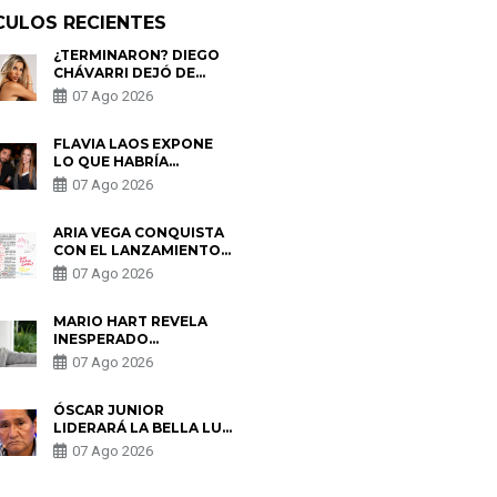
CULOS RECIENTES
¿TERMINARON? DIEGO
CHÁVARRI DEJÓ DE
SEGUIR A GABRIELA
07 Ago 2026
HERRERA Y ANUNCIA SU
SALIDA DE PÓDCAST
FLAVIA LAOS EXPONE
LO QUE HABRÍA
BUSCADO PABLO
07 Ago 2026
HEREDIA CON ALE
FULLER: “UNA DE LAS
PARTES QUERÍA EL
ARIA VEGA CONQUISTA
REMEMBER”
CON EL LANZAMIENTO
DE “TOTOTO (+4)”
07 Ago 2026
MARIO HART REVELA
INESPERADO
PROBLEMA DE SALUD
07 Ago 2026
ANTES DE SEPARARSE
DE KORINA: “ME
ENCONTRARON UN
ÓSCAR JUNIOR
TUMOR”
LIDERARÁ LA BELLA LUZ
TRAS SALIDA DE SU
07 Ago 2026
PADRE POR POLÉMICA
CON NALDY SALDAÑA