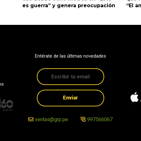
es guerra” y genera preocupación
“El 
Entérate de las últimas novedades
os
Enviar
ventas@grp.pe
997566067