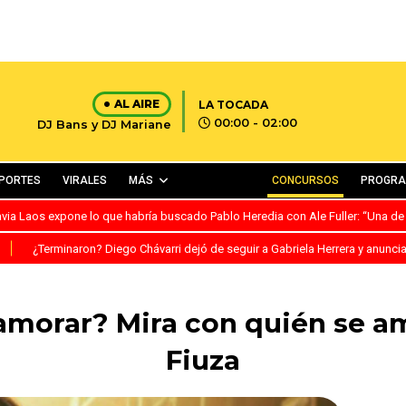
AL AIRE
LA TOCADA
00:00 - 02:00
DJ Bans y DJ Mariane
PORTES
VIRALES
MÁS
CONCURSOS
PROGR
avia Laos expone lo que habría buscado Pablo Heredia con Ale Fuller: “Una de
S
¿Terminaron? Diego Chávarri dejó de seguir a Gabriela Herrera y anunci
namorar? Mira con quién se 
Fiuza