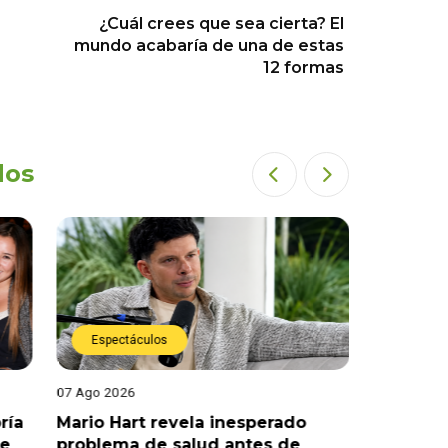
¿Cuál crees que sea cierta? El
mundo acabaría de una de estas
12 formas
dos
Espectáculos
Espect
07 Ago 2026
07 Ago 202
ría
Mario Hart revela inesperado
Óscar Ju
le
problema de salud antes de
tras sal