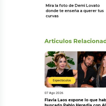
Mira la foto de Demi Lovato
donde te enseña a querer tus
curvas
Articulos Relaciona
Espectáculos
07 Ago 2026
Diego Chávarri
Flavia Laos expone lo que hab
 a Gabriela Herrera
buscado Pablo Heredia con A