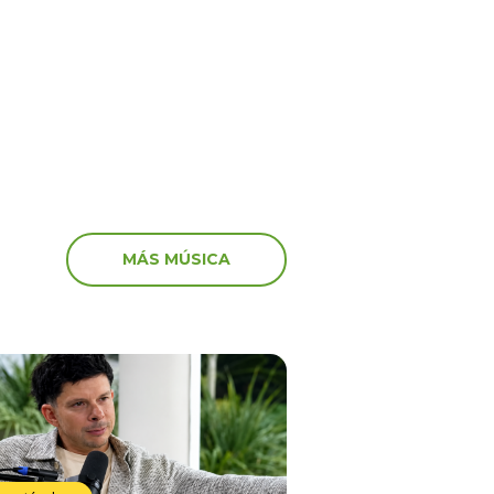
a con Naldy Saldaña
“Esto es guerra” y gene
preocupación
MÁS MÚSICA