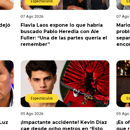
Espectáculos
E
07 Ago 2026
07 Ago
dejó
Flavia Laos expone lo que habría
Mario
buscado Pablo Heredia con Ale
prob
Fuller: “Una de las partes quería el
separ
remember”
enco
Espectáculos
E
05 Ago 2026
05 Ago
 Luz
¡Impactante accidente! Kevin Díaz
¡Es o
cae desde ocho metros en “Esto
que r