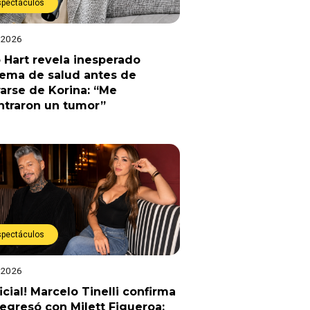
spectáculos
 2026
 Hart revela inesperado
lema de salud antes de
arse de Korina: “Me
ntraron un tumor”
spectáculos
 2026
ficial! Marcelo Tinelli confirma
egresó con Milett Figueroa: