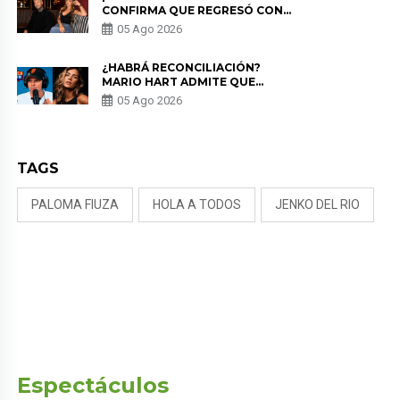
CONFIRMA QUE REGRESÓ CON
MILETT FIGUEROA: “EL AMOR
05 Ago 2026
PUDO MÁS”
¿HABRÁ RECONCILIACIÓN?
MARIO HART ADMITE QUE
PODRÍA VOLVER CON KORINA
05 Ago 2026
RIVADENEIRA: “NO LE CERRARÍA
LAS PUERTAS”
TAGS
PALOMA FIUZA
HOLA A TODOS
JENKO DEL RIO
Espectáculos