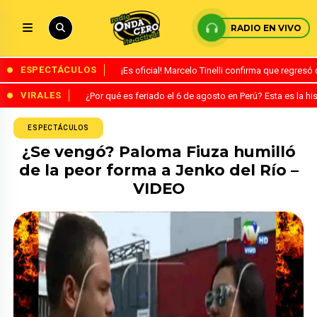
RADIO EN VIVO
ESPECTÁCULOS
¡Es oficial! Marcelo Tinelli confirma que regres
VIRALES
¿Por qué es feriado el 6 de agosto en Perú? Esta es la his
ESPECTÁCULOS
¿Se vengó? Paloma Fiuza humilló
de la peor forma a Jenko del Río –
VIDEO