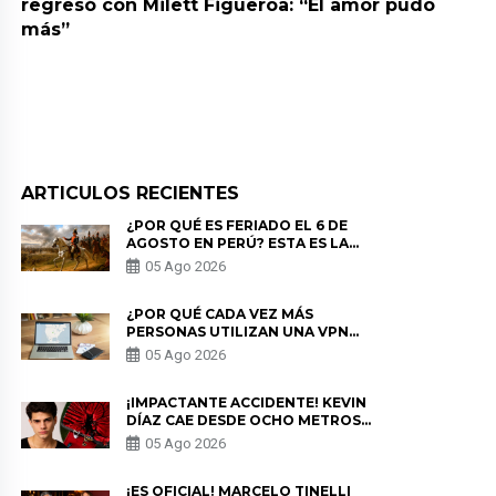
regresó con Milett Figueroa: “El amor pudo
más”
ARTICULOS RECIENTES
¿POR QUÉ ES FERIADO EL 6 DE
AGOSTO EN PERÚ? ESTA ES LA
HISTORIA
05 Ago 2026
¿POR QUÉ CADA VEZ MÁS
PERSONAS UTILIZAN UNA VPN
PARA PROTEGER SU
05 Ago 2026
PRIVACIDAD?
¡IMPACTANTE ACCIDENTE! KEVIN
DÍAZ CAE DESDE OCHO METROS
EN “ESTO ES GUERRA” Y GENERA
05 Ago 2026
PREOCUPACIÓN
¡ES OFICIAL! MARCELO TINELLI