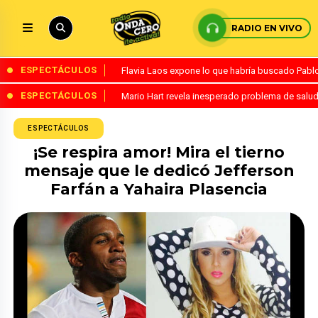
RADIO EN VIVO
ESPECTÁCULOS
Flavia Laos expone lo que habría buscado Pablo 
ESPECTÁCULOS
Mario Hart revela inesperado problema de salud
ESPECTÁCULOS
¡Se respira amor! Mira el tierno
mensaje que le dedicó Jefferson
Farfán a Yahaira Plasencia