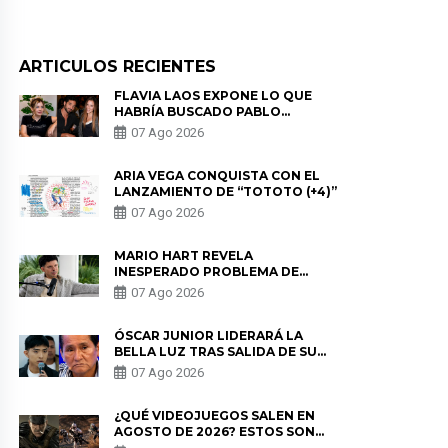
ARTICULOS RECIENTES
FLAVIA LAOS EXPONE LO QUE
HABRÍA BUSCADO PABLO
HEREDIA CON ALE FULLER: “UNA
07 Ago 2026
DE LAS PARTES QUERÍA EL
REMEMBER”
ARIA VEGA CONQUISTA CON EL
LANZAMIENTO DE “TOTOTO (+4)”
07 Ago 2026
MARIO HART REVELA
INESPERADO PROBLEMA DE
SALUD ANTES DE SEPARARSE DE
07 Ago 2026
KORINA: “ME ENCONTRARON UN
TUMOR”
ÓSCAR JUNIOR LIDERARÁ LA
BELLA LUZ TRAS SALIDA DE SU
PADRE POR POLÉMICA CON
07 Ago 2026
NALDY SALDAÑA
¿QUÉ VIDEOJUEGOS SALEN EN
AGOSTO DE 2026? ESTOS SON
LOS ESTRENOS MÁS ESPERADOS