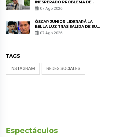
INESPERADO PROBLEMA DE
SALUD ANTES DE SEPARARSE DE
07 Ago 2026
KORINA: “ME ENCONTRARON UN
TUMOR”
ÓSCAR JUNIOR LIDERARÁ LA
BELLA LUZ TRAS SALIDA DE SU
PADRE POR POLÉMICA CON
07 Ago 2026
NALDY SALDAÑA
TAGS
INSTAGRAM
REDES SOCIALES
Espectáculos