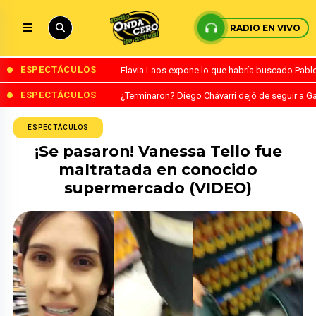
RADIO EN VIVO
ESPECTÁCULOS
Flavia Laos expone lo que habría buscado Pablo 
ESPECTÁCULOS
¿Terminaron? Diego Chávarri dejó de seguir a Ga
ESPECTÁCULOS
¡Se pasaron! Vanessa Tello fue
maltratada en conocido
supermercado (VIDEO)