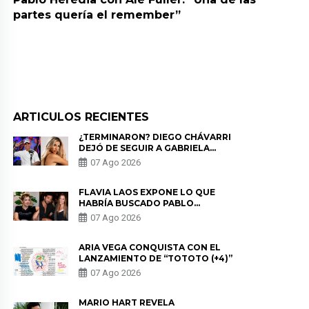
partes quería el remember”
ARTICULOS RECIENTES
¿TERMINARON? DIEGO CHÁVARRI
DEJÓ DE SEGUIR A GABRIELA
HERRERA Y ANUNCIA SU SALIDA
07 Ago 2026
DE PÓDCAST
FLAVIA LAOS EXPONE LO QUE
HABRÍA BUSCADO PABLO
HEREDIA CON ALE FULLER: “UNA
07 Ago 2026
DE LAS PARTES QUERÍA EL
REMEMBER”
ARIA VEGA CONQUISTA CON EL
LANZAMIENTO DE “TOTOTO (+4)”
07 Ago 2026
MARIO HART REVELA