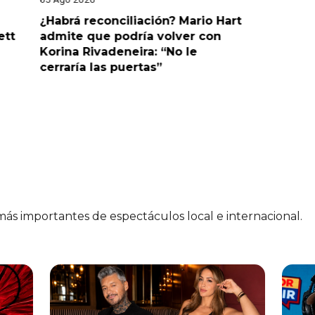
¿Habrá reconciliación? Mario Hart
Naldy Sa
ett
admite que podría volver con
que vivi
Korina Rivadeneira: “No le
denuncia
cerraría las puertas”
me parec
 más importantes de espectáculos local e internacional.