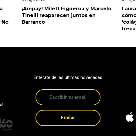
a
¡Ampay! Milett Figueroa y Marcelo
Laura
Tinelli reaparecen juntos en
cómo 
 “No
Barranco
‘colá
frec
Entérate de las últimas novedades
os
Enviar