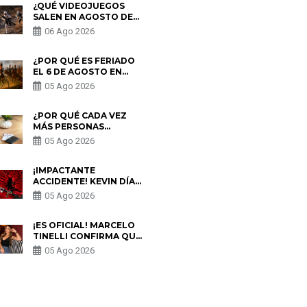
¿QUÉ VIDEOJUEGOS
SALEN EN AGOSTO DE
2026? ESTOS SON LOS
06 Ago 2026
ESTRENOS MÁS
ESPERADOS
¿POR QUÉ ES FERIADO
EL 6 DE AGOSTO EN
PERÚ? ESTA ES LA
05 Ago 2026
HISTORIA
¿POR QUÉ CADA VEZ
MÁS PERSONAS
UTILIZAN UNA VPN
05 Ago 2026
PARA PROTEGER SU
PRIVACIDAD?
¡IMPACTANTE
ACCIDENTE! KEVIN DÍAZ
CAE DESDE OCHO
05 Ago 2026
METROS EN “ESTO ES
GUERRA” Y GENERA
PREOCUPACIÓN
¡ES OFICIAL! MARCELO
TINELLI CONFIRMA QUE
REGRESÓ CON MILETT
05 Ago 2026
FIGUEROA: “EL AMOR
PUDO MÁS”
S