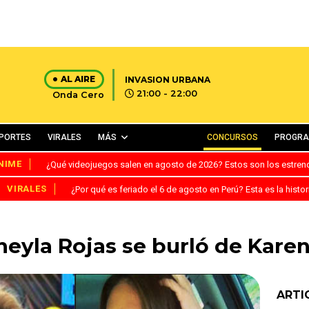
AL AIRE
INVASION URBANA
21:00 - 22:00
Onda Cero
PORTES
VIRALES
MÁS
CONCURSOS
PROGR
NIME
¿Qué videojuegos salen en agosto de 2026? Estos son los estre
VIRALES
¿Por qué es feriado el 6 de agosto en Perú? Esta es la histor
Sheyla Rojas se burló de Kar
ARTI