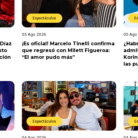
Espectáculos
E
05 Ago 2026
05 Ago
 Díaz
¡Es oficial! Marcelo Tinelli confirma
¿Habr
sto
que regresó con Milett Figueroa:
admit
ción
“El amor pudo más”
Korin
las p
Espectáculos
E
04 Ago 2026
04 Ago