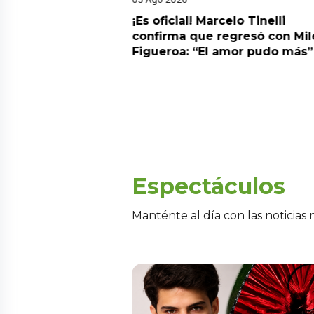
cidente! Kevin
¡Es oficial! Marcelo Tinelli
e ocho metros en
confirma que regresó con Mil
a” y genera
Figueroa: “El amor pudo más”
Espectáculos
Manténte al día con las noticias