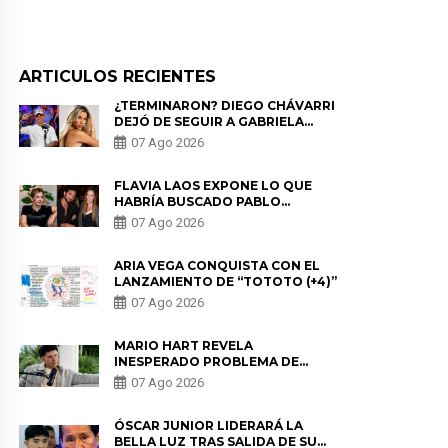
ARTICULOS RECIENTES
¿TERMINARON? DIEGO CHÁVARRI
DEJÓ DE SEGUIR A GABRIELA
HERRERA Y ANUNCIA SU SALIDA
07 Ago 2026
DE PÓDCAST
FLAVIA LAOS EXPONE LO QUE
HABRÍA BUSCADO PABLO
HEREDIA CON ALE FULLER: “UNA
07 Ago 2026
DE LAS PARTES QUERÍA EL
REMEMBER”
ARIA VEGA CONQUISTA CON EL
LANZAMIENTO DE “TOTOTO (+4)”
07 Ago 2026
MARIO HART REVELA
INESPERADO PROBLEMA DE
SALUD ANTES DE SEPARARSE DE
07 Ago 2026
KORINA: “ME ENCONTRARON UN
TUMOR”
ÓSCAR JUNIOR LIDERARÁ LA
BELLA LUZ TRAS SALIDA DE SU