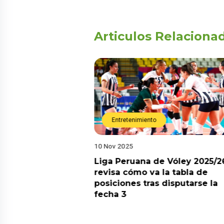
Articulos Relaciona
Entretenimiento
10 Nov 2025
arot esta semana?
Liga Peruana de Vóley 2025/2
predicciones de
revisa cómo va la tabla de
aquí
posiciones tras disputarse la
fecha 3