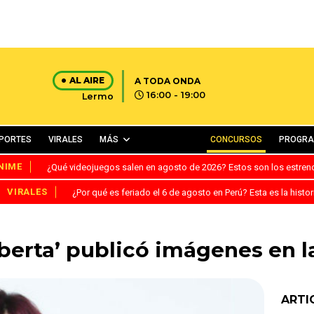
AL AIRE
A TODA ONDA
16:00 - 19:00
Lermo
PORTES
VIRALES
MÁS
CONCURSOS
PROGR
NIME
¿Qué videojuegos salen en agosto de 2026? Estos son los estre
VIRALES
¿Por qué es feriado el 6 de agosto en Perú? Esta es la histor
oberta’ publicó imágenes en 
ARTI