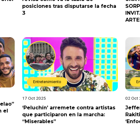
posiciones tras disputarse la fecha
SORP
3
INVI
ARTE
Entretenimiento
E
17 Oct 2025
02 Oct
Pelao”
‘Peluchín’ arremete contra artistas
Jeffe
 el
que participaron en la marcha:
Rakit
“Miserables”
‘Enfo