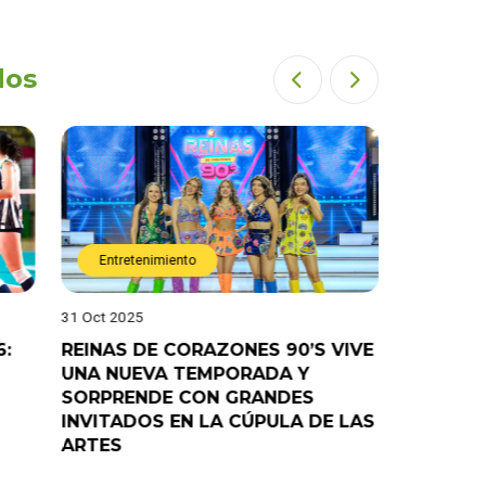
dos
Entretenimiento
Entret
31 Oct 2025
28 Oct 202
6:
REINAS DE CORAZONES 90’S VIVE
¡”Good T
UNA NUEVA TEMPORADA Y
“Pelao” 
SORPRENDE CON GRANDES
programa
INVITADOS EN LA CÚPULA DE LAS
ARTES