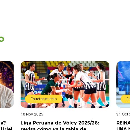
o
Entretenimiento
E
10 Nov 2025
31 Oct
na?
Liga Peruana de Vóley 2025/26:
REIN
Uriel
revisa cómo va la tabla de
UNA 