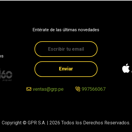
Entérate de las últimas novedades
os
Enviar
ventas@grp.pe
997566067
Copyright © GPR S.A. |
2026
Todos los Derechos Reservados.