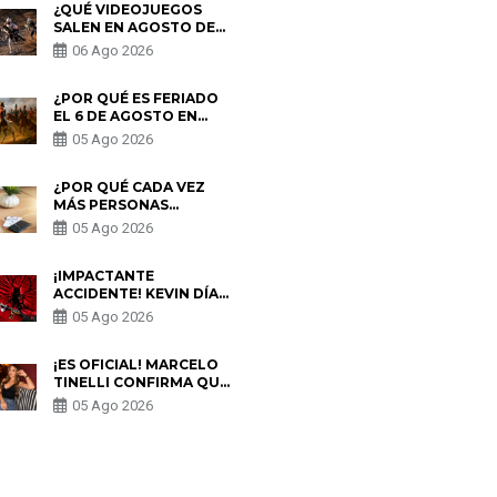
¿QUÉ VIDEOJUEGOS
SALEN EN AGOSTO DE
2026? ESTOS SON LOS
06 Ago 2026
ESTRENOS MÁS
ESPERADOS
¿POR QUÉ ES FERIADO
EL 6 DE AGOSTO EN
PERÚ? ESTA ES LA
05 Ago 2026
HISTORIA
¿POR QUÉ CADA VEZ
MÁS PERSONAS
UTILIZAN UNA VPN
05 Ago 2026
PARA PROTEGER SU
PRIVACIDAD?
¡IMPACTANTE
ACCIDENTE! KEVIN DÍAZ
CAE DESDE OCHO
05 Ago 2026
METROS EN “ESTO ES
GUERRA” Y GENERA
PREOCUPACIÓN
¡ES OFICIAL! MARCELO
TINELLI CONFIRMA QUE
REGRESÓ CON MILETT
05 Ago 2026
FIGUEROA: “EL AMOR
PUDO MÁS”
S