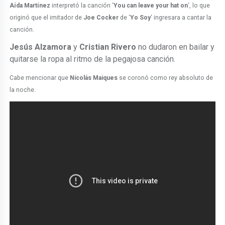
Aída Martínez
interpretó la canción ‘
You can leave your hat on
‘, lo que
originó que el imitador de
Joe Cocker
de ‘
Yo Soy
‘ ingresara a cantar la
canción.
Jesús Alzamora
y
Cristian Rivero
no dudaron en bailar y
quitarse la ropa al ritmo de la pegajosa canción.
Cabe mencionar que
Nicolás Maiques
se coronó como rey absoluto de
la noche.