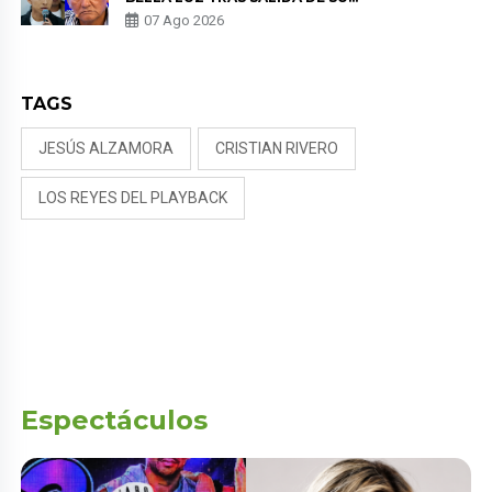
PADRE POR POLÉMICA CON
07 Ago 2026
NALDY SALDAÑA
TAGS
JESÚS ALZAMORA
CRISTIAN RIVERO
LOS REYES DEL PLAYBACK
Espectáculos