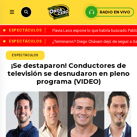
RADIO EN VIVO
ESPECTÁCULOS
Flavia Laos expone lo que habría buscado Pablo 
ESPECTÁCULOS
¿Terminaron? Diego Chávarri dejó de seguir a Ga
ESPECTÁCULOS
¡Se destaparon! Conductores de
televisión se desnudaron en pleno
programa (VIDEO)