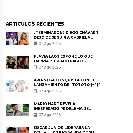
ARTICULOS RECIENTES
¿TERMINARON? DIEGO CHÁVARRI
DEJÓ DE SEGUIR A GABRIELA
HERRERA Y ANUNCIA SU SALIDA
07 Ago 2026
DE PÓDCAST
FLAVIA LAOS EXPONE LO QUE
HABRÍA BUSCADO PABLO
HEREDIA CON ALE FULLER: “UNA
07 Ago 2026
DE LAS PARTES QUERÍA EL
REMEMBER”
ARIA VEGA CONQUISTA CON EL
LANZAMIENTO DE “TOTOTO (+4)”
07 Ago 2026
MARIO HART REVELA
INESPERADO PROBLEMA DE
SALUD ANTES DE SEPARARSE DE
07 Ago 2026
KORINA: “ME ENCONTRARON UN
TUMOR”
ÓSCAR JUNIOR LIDERARÁ LA
BELLA LUZ TRAS SALIDA DE SU