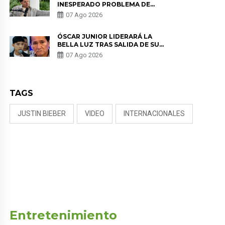
INESPERADO PROBLEMA DE
SALUD ANTES DE SEPARARSE DE
07 Ago 2026
KORINA: “ME ENCONTRARON UN
TUMOR”
ÓSCAR JUNIOR LIDERARÁ LA
BELLA LUZ TRAS SALIDA DE SU
PADRE POR POLÉMICA CON
07 Ago 2026
NALDY SALDAÑA
TAGS
JUSTIN BIEBER
VIDEO
INTERNACIONALES
Entretenimiento