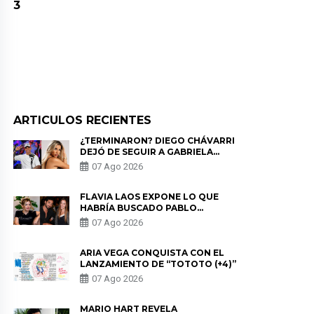
3
ARTICULOS RECIENTES
¿TERMINARON? DIEGO CHÁVARRI
DEJÓ DE SEGUIR A GABRIELA
HERRERA Y ANUNCIA SU SALIDA
07 Ago 2026
DE PÓDCAST
FLAVIA LAOS EXPONE LO QUE
HABRÍA BUSCADO PABLO
HEREDIA CON ALE FULLER: “UNA
07 Ago 2026
DE LAS PARTES QUERÍA EL
REMEMBER”
ARIA VEGA CONQUISTA CON EL
LANZAMIENTO DE “TOTOTO (+4)”
07 Ago 2026
MARIO HART REVELA