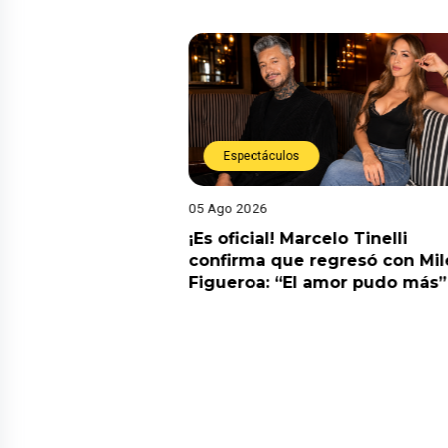
Espectáculos
05 Ago 2026
cidente! Kevin
¡Es oficial! Marcelo Tinelli
e ocho metros en
confirma que regresó con Mil
a” y genera
Figueroa: “El amor pudo más”