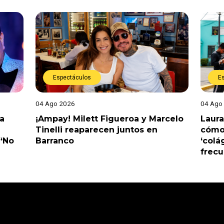
Espectáculos
E
04 Ago 2026
04 Ago
a
¡Ampay! Milett Figueroa y Marcelo
Laura
Tinelli reaparecen juntos en
cómo 
 “No
Barranco
‘colá
frec