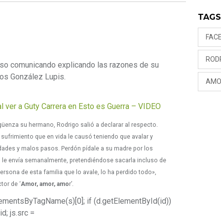
TAG
FAC
ROD
nso comunicando explicando las razones de su
los González Lupis.
AMO
l ver a Guty Carrera en Esto es Guerra – VIDEO
güenza su hermano, Rodrigo salió a declarar al respecto.
 sufrimiento que en vida le causó teniendo que avalar y
dades y malos pasos. Perdón pídale a su madre por los
s le envía semanalmente, pretendiéndose sacarla incluso de
persona de esta familia que lo avale, lo ha perdido todo»,
or de ‘
Amor, amor, amo
r’.
getElementsByTagName(s)[0]; if (d.getElementById(id))
id; js.src =