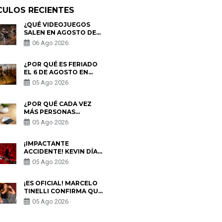
CULOS RECIENTES
¿QUÉ VIDEOJUEGOS
SALEN EN AGOSTO DE
2026? ESTOS SON LOS
06 Ago 2026
ESTRENOS MÁS
ESPERADOS
¿POR QUÉ ES FERIADO
EL 6 DE AGOSTO EN
PERÚ? ESTA ES LA
05 Ago 2026
HISTORIA
¿POR QUÉ CADA VEZ
MÁS PERSONAS
UTILIZAN UNA VPN
05 Ago 2026
PARA PROTEGER SU
PRIVACIDAD?
¡IMPACTANTE
ACCIDENTE! KEVIN DÍAZ
CAE DESDE OCHO
05 Ago 2026
METROS EN “ESTO ES
GUERRA” Y GENERA
PREOCUPACIÓN
¡ES OFICIAL! MARCELO
TINELLI CONFIRMA QUE
REGRESÓ CON MILETT
05 Ago 2026
FIGUEROA: “EL AMOR
PUDO MÁS”