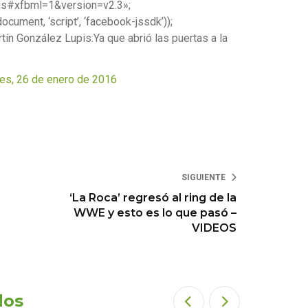
js#xfbml=1&version=v2.3»;
document, ‘script’, ‘facebook-jssdk’));
rtín González Lupis:Ya que abrió las puertas a la
es, 26 de enero de 2016
SIGUIENTE
‘La Roca’ regresó al ring de la
WWE y esto es lo que pasó –
VIDEOS
dos