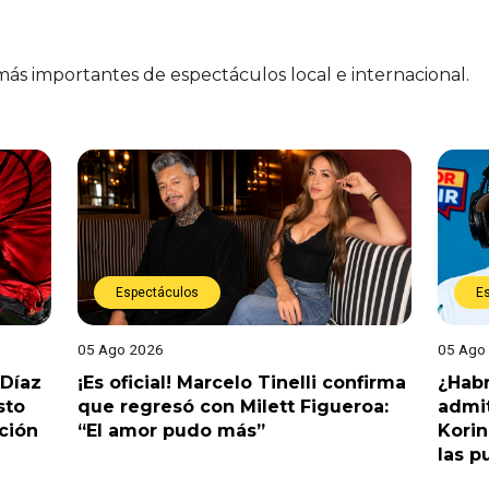
 más importantes de espectáculos local e internacional.
Espectáculos
E
05 Ago 2026
05 Ago
 Díaz
¡Es oficial! Marcelo Tinelli confirma
¿Habr
sto
que regresó con Milett Figueroa:
admit
ción
“El amor pudo más”
Korin
las p