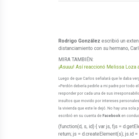
Rodrigo González
escribió un exte
distanciamiento con su hermano, Car
MIRA TAMBIÉN:
¡Asuuu! Así reaccionó Melissa Loza a
Luego de que Carlos señalará que le daba ver
«Perdón debería pedirle a mi padre por todo el
responder por cada una de sus irresponsabili
insultos que movido por intereses personale
la vivienda que este le dejó. No hay una sola 
escribió en su cuenta de
Facebook
en conduct
(function(d, s, id) { var js, fjs = d.
return; js = d.createElement(s); js.id = 