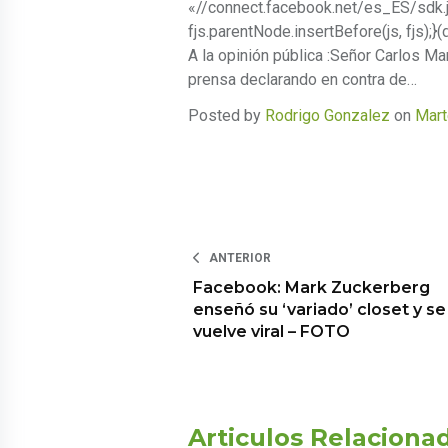
«//connect.facebook.net/es_ES/sdk.
fjs.parentNode.insertBefore(js, fjs);}(
A la opinión pública :Señor Carlos Ma
prensa declarando en contra de…
Posted by
Rodrigo Gonzalez
on
Mart
ANTERIOR
Facebook: Mark Zuckerberg
enseñó su ‘variado’ closet y se
vuelve viral – FOTO
Articulos Relaciona