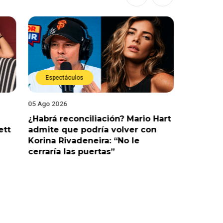
Espectáculos
Espect
05 Ago 2026
05 Ago 202
¿Habrá reconciliación? Mario Hart
Naldy Sa
ett
admite que podría volver con
que vivi
Korina Rivadeneira: “No le
denuncia
cerraría las puertas”
me parec