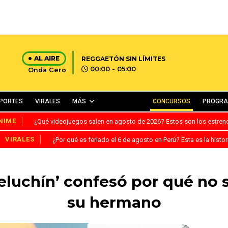
AL AIRE
REGGAETÓN SIN LÍMITES
00:00 - 05:00
Onda Cero
PORTES
VIRALES
MÁS
CONCURSOS
PROGR
NIME
¿Qué videojuegos salen en agosto de 2026? Estos son los estre
VIRALES
¿Por qué es feriado el 6 de agosto en Perú? Esta es la histor
Peluchín’ confesó por qué no s
su hermano