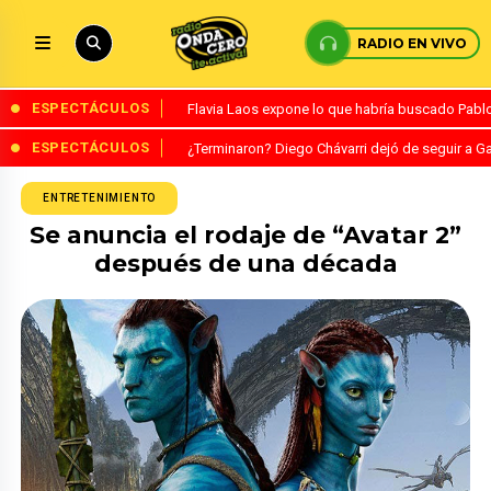
RADIO EN VIVO
ESPECTÁCULOS
Flavia Laos expone lo que habría buscado Pablo 
ESPECTÁCULOS
¿Terminaron? Diego Chávarri dejó de seguir a Ga
ENTRETENIMIENTO
Se anuncia el rodaje de “Avatar 2”
después de una década