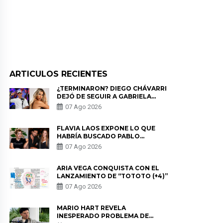
ARTICULOS RECIENTES
¿TERMINARON? DIEGO CHÁVARRI
DEJÓ DE SEGUIR A GABRIELA
HERRERA Y ANUNCIA SU SALIDA
07 Ago 2026
DE PÓDCAST
FLAVIA LAOS EXPONE LO QUE
HABRÍA BUSCADO PABLO
HEREDIA CON ALE FULLER: “UNA
07 Ago 2026
DE LAS PARTES QUERÍA EL
REMEMBER”
ARIA VEGA CONQUISTA CON EL
LANZAMIENTO DE “TOTOTO (+4)”
07 Ago 2026
MARIO HART REVELA
INESPERADO PROBLEMA DE