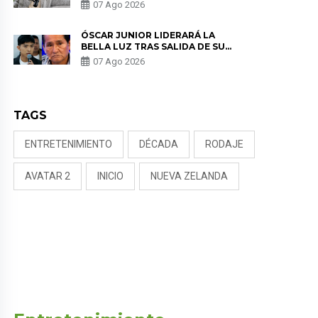
SALUD ANTES DE SEPARARSE DE
07 Ago 2026
KORINA: “ME ENCONTRARON UN
TUMOR”
ÓSCAR JUNIOR LIDERARÁ LA
BELLA LUZ TRAS SALIDA DE SU
PADRE POR POLÉMICA CON
07 Ago 2026
NALDY SALDAÑA
TAGS
ENTRETENIMIENTO
DÉCADA
RODAJE
AVATAR 2
INICIO
NUEVA ZELANDA