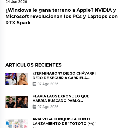
24 Jun 2026
¿Windows le gana terreno a Apple? NVIDIA y
Microsoft revolucionan los PCs y Laptops con
RTX Spark
ARTICULOS RECIENTES
¿TERMINARON? DIEGO CHÁVARRI
DEJÓ DE SEGUIR A GABRIELA
HERRERA Y ANUNCIA SU SALIDA
07 Ago 2026
DE PÓDCAST
FLAVIA LAOS EXPONE LO QUE
HABRÍA BUSCADO PABLO
HEREDIA CON ALE FULLER: “UNA
07 Ago 2026
DE LAS PARTES QUERÍA EL
REMEMBER”
ARIA VEGA CONQUISTA CON EL
LANZAMIENTO DE “TOTOTO (+4)”