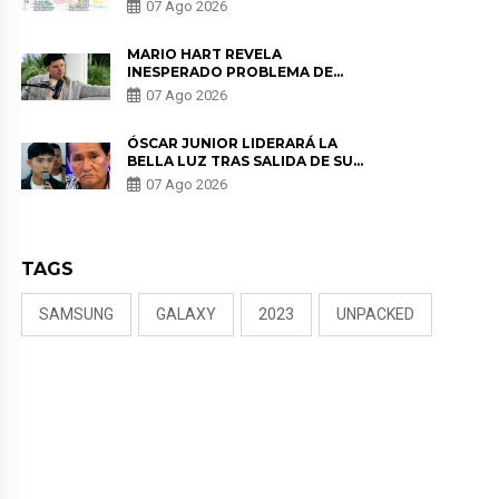
07 Ago 2026
MARIO HART REVELA
INESPERADO PROBLEMA DE
SALUD ANTES DE SEPARARSE DE
07 Ago 2026
KORINA: “ME ENCONTRARON UN
TUMOR”
ÓSCAR JUNIOR LIDERARÁ LA
BELLA LUZ TRAS SALIDA DE SU
PADRE POR POLÉMICA CON
07 Ago 2026
NALDY SALDAÑA
TAGS
SAMSUNG
GALAXY
2023
UNPACKED