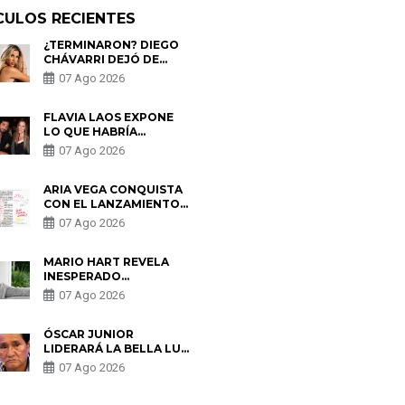
CULOS RECIENTES
¿TERMINARON? DIEGO
CHÁVARRI DEJÓ DE
SEGUIR A GABRIELA
07 Ago 2026
HERRERA Y ANUNCIA SU
SALIDA DE PÓDCAST
FLAVIA LAOS EXPONE
LO QUE HABRÍA
BUSCADO PABLO
07 Ago 2026
HEREDIA CON ALE
FULLER: “UNA DE LAS
PARTES QUERÍA EL
ARIA VEGA CONQUISTA
REMEMBER”
CON EL LANZAMIENTO
DE “TOTOTO (+4)”
07 Ago 2026
MARIO HART REVELA
INESPERADO
PROBLEMA DE SALUD
07 Ago 2026
ANTES DE SEPARARSE
DE KORINA: “ME
ENCONTRARON UN
ÓSCAR JUNIOR
TUMOR”
LIDERARÁ LA BELLA LUZ
TRAS SALIDA DE SU
07 Ago 2026
PADRE POR POLÉMICA
CON NALDY SALDAÑA