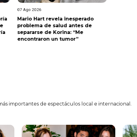
07 Ago 2026
07 Ago 202
ría
Mario Hart revela inesperado
Óscar Ju
le
problema de salud antes de
tras sal
ría
separarse de Korina: “Me
polémic
encontraron un tumor”
 más importantes de espectáculos local e internacional.