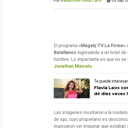
Por
Redacción Onda Cero
03 Sep 2
El programa
«Magaly TV La Firme»
r
Batallanos
ingresando a un hotel de 
hombre. Lo impactante es que no se t
Jonathan Maicelo
.
Te puede interesa
Flavia Laos c
dé diez veces 
Las imágenes mostraron a la modelo
de lujo, cuyo propietario es desconoc
ingresaron sin imaginar que estaban 