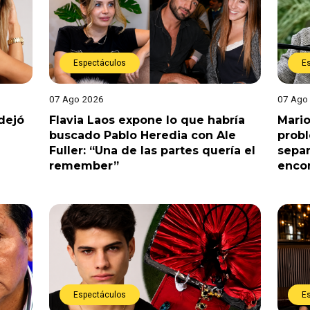
Espectáculos
E
07 Ago 2026
07 Ago
dejó
Flavia Laos expone lo que habría
Mario
buscado Pablo Heredia con Ale
prob
Fuller: “Una de las partes quería el
separ
remember”
enco
Espectáculos
E