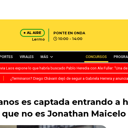
AL AIRE
PONTE EN ONDA
10:00 - 14:00
Lermo
PORTES
VIRALES
MÁS
CONCURSOS
PROGR
avia Laos expone lo que habría buscado Pablo Heredia con Ale Fuller: “Una de
S
¿Terminaron? Diego Chávarri dejó de seguir a Gabriela Herrera y anunci
anos es captada entrando a 
que no es Jonathan Maicelo