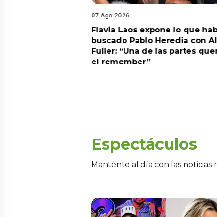
07 Ago 2026
Diego Chávarri
Flavia Laos expone lo que hab
 a Gabriela Herrera
buscado Pablo Heredia con A
alida de pódcast
Fuller: “Una de las partes que
el remember”
Espectáculos
Manténte al día con las noticias