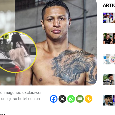
ARTI
ró imágenes exclusivas
un lujoso hotel con un