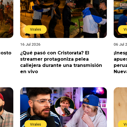
Virales
Vi
16 Jul 2026
06 Jul 
gosto
¿Qué pasó con Cristorata? El
¡Ine
streamer protagoniza pelea
apues
callejera durante una transmisión
perua
en vivo
Nuev
Virales
Vi