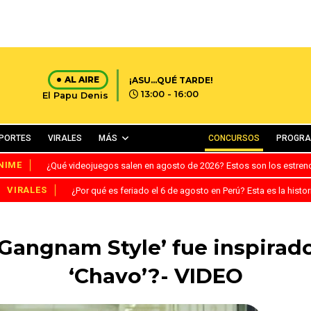
AL AIRE
¡ASU...QUÉ TARDE!
13:00 - 16:00
El Papu Denis
PORTES
VIRALES
MÁS
CONCURSOS
PROGR
NIME
¿Qué videojuegos salen en agosto de 2026? Estos son los estre
VIRALES
¿Por qué es feriado el 6 de agosto en Perú? Esta es la histor
‘Gangnam Style’ fue inspirado
‘Chavo’?- VIDEO