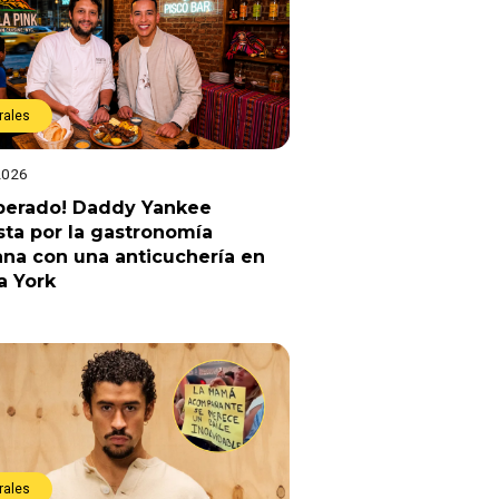
rales
2026
sperado! Daddy Yankee
ta por la gastronomía
na con una anticuchería en
a York
rales