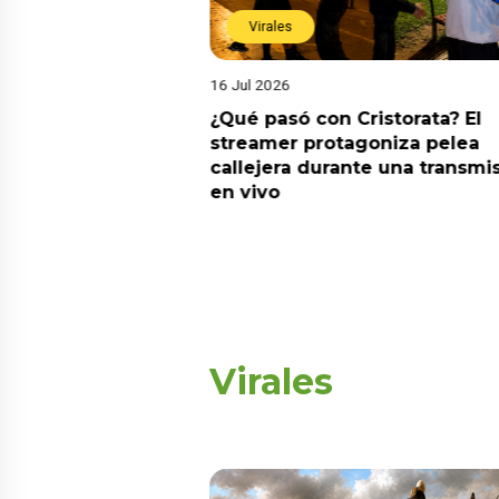
Virales
16 Jul 2026
iado el 6 de
¿Qué pasó con Cristorata? El
 Esta es la
streamer protagoniza pelea
callejera durante una transmis
en vivo
Virales