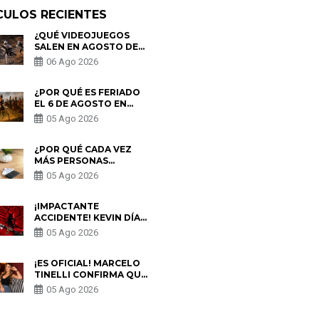
CULOS RECIENTES
¿QUÉ VIDEOJUEGOS
SALEN EN AGOSTO DE
2026? ESTOS SON LOS
06 Ago 2026
ESTRENOS MÁS
ESPERADOS
¿POR QUÉ ES FERIADO
EL 6 DE AGOSTO EN
PERÚ? ESTA ES LA
05 Ago 2026
HISTORIA
¿POR QUÉ CADA VEZ
MÁS PERSONAS
UTILIZAN UNA VPN
05 Ago 2026
PARA PROTEGER SU
PRIVACIDAD?
¡IMPACTANTE
ACCIDENTE! KEVIN DÍAZ
CAE DESDE OCHO
05 Ago 2026
METROS EN “ESTO ES
GUERRA” Y GENERA
PREOCUPACIÓN
¡ES OFICIAL! MARCELO
TINELLI CONFIRMA QUE
REGRESÓ CON MILETT
05 Ago 2026
FIGUEROA: “EL AMOR
PUDO MÁS”