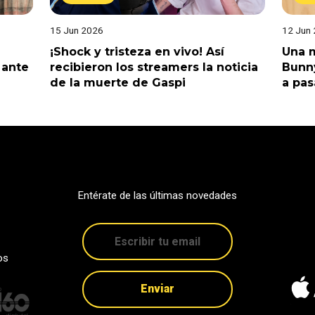
15 Jun 2026
12 Jun
¡Shock y tristeza en vivo! Así
Una m
 ante
recibieron los streamers la noticia
Bunny
de la muerte de Gaspi
a pas
Entérate de las últimas novedades
os
Enviar