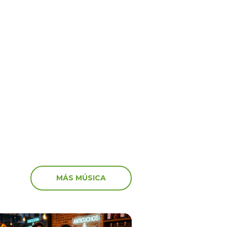
Virales
15 Jun 2026
or Venezuela! Así
¡Shock y tristeza en vivo
ron algunos artistas
recibieron los streamers
astador terremoto
noticia de la muerte de 
MÁS MÚSICA