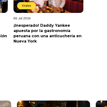
Virales
Virales
06 Jul 2026
25 Jun 2026
¡Inesperado! Daddy Yankee
¡Juntos p
apuesta por la gastronomía
reacciona
ión
peruana con una anticuchería en
ante dev
Nueva York