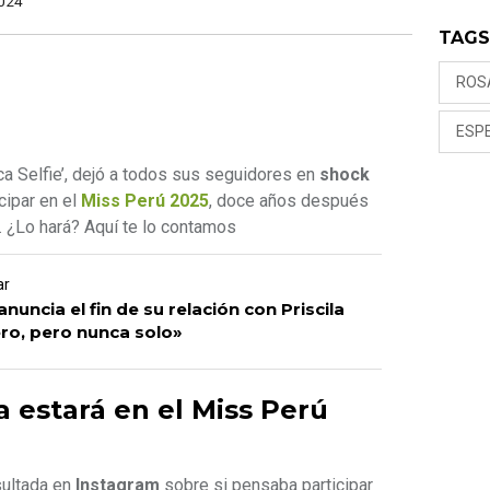
024
TAG
ROS
ESP
hica Selfie’, dejó a todos sus seguidores en
shock
icipar en el
Miss Perú 2025
, doce años después
. ¿Lo hará? Aquí te lo contamos
ar
anuncia el fin de su relación con Priscila
ro, pero nunca solo»
 estará en el Miss Perú
sultada en
Instagram
sobre si pensaba participar