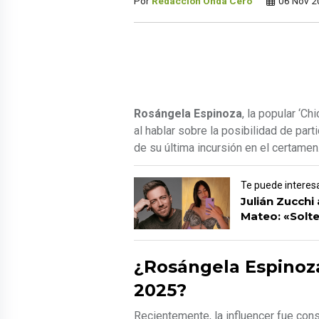
Por
Redacción Onda Cero
06 Nov 2
Rosángela Espinoza
, la popular ‘C
al hablar sobre la posibilidad de part
de su última incursión en el certamen
Te puede interes
Julián Zucchi 
Mateo: «Solte
¿Rosángela Espinoza
2025?
Recientemente, la influencer fue con