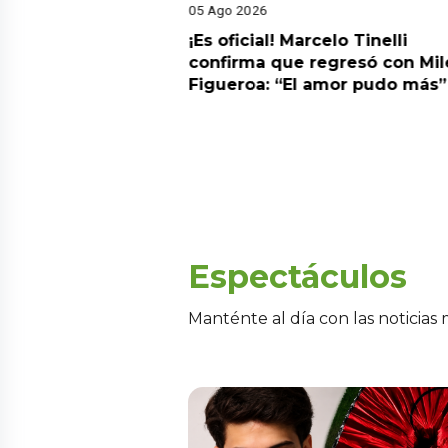
05 Ago 2026
cidente! Kevin
¡Es oficial! Marcelo Tinelli
e ocho metros en
confirma que regresó con Mil
a” y genera
Figueroa: “El amor pudo más”
Espectáculos
Manténte al día con las noticias