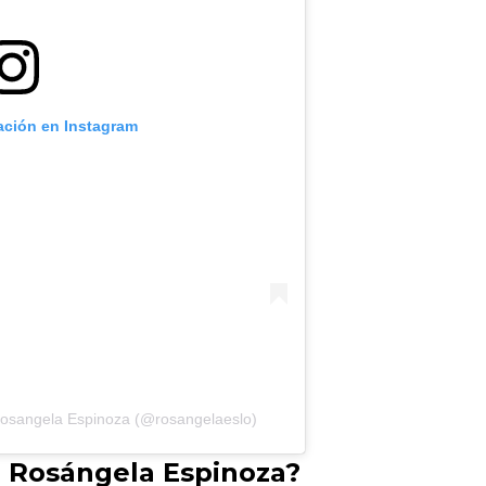
cación en Instagram
Rosangela Espinoza (@rosangelaeslo)
e Rosángela Espinoza?