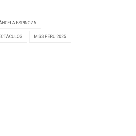
RIVADENEIRA: “NO LE
CERRARÍA LAS
S
PUERTAS”
ÁNGELA ESPINOZA
ECTÁCULOS
MISS PERÚ 2025