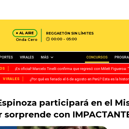
AL AIRE
REGGAETÓN SIN LÍMITES
00:00 - 05:00
Onda Cero
PORTES
VIRALES
MÁS
CONCURSOS
PROGR
OS
¡Es oficial! Marcelo Tinelli confirma que regresó con Milett Figueroa
VIRALES
¿Por qué es feriado el 6 de agosto en Perú? Esta es la histor
spinoza participará en el Mi
er sorprende con IMPACTANTE