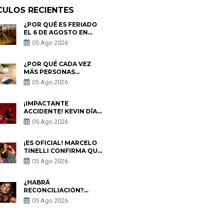
CULOS RECIENTES
¿POR QUÉ ES FERIADO
EL 6 DE AGOSTO EN
PERÚ? ESTA ES LA
05 Ago 2026
HISTORIA
¿POR QUÉ CADA VEZ
MÁS PERSONAS
UTILIZAN UNA VPN
05 Ago 2026
PARA PROTEGER SU
PRIVACIDAD?
¡IMPACTANTE
ACCIDENTE! KEVIN DÍAZ
CAE DESDE OCHO
05 Ago 2026
METROS EN “ESTO ES
GUERRA” Y GENERA
PREOCUPACIÓN
¡ES OFICIAL! MARCELO
TINELLI CONFIRMA QUE
REGRESÓ CON MILETT
05 Ago 2026
FIGUEROA: “EL AMOR
PUDO MÁS”
¿HABRÁ
RECONCILIACIÓN?
MARIO HART ADMITE
05 Ago 2026
QUE PODRÍA VOLVER
CON KORINA