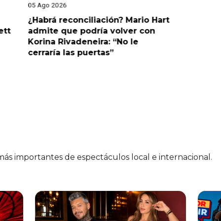
05 Ago 2026
05 Ago 202
¿Habrá reconciliación? Mario Hart
Naldy Sa
ett
admite que podría volver con
que vivi
Korina Rivadeneira: “No le
denuncia
cerraría las puertas”
me parec
 más importantes de espectáculos local e internacional.