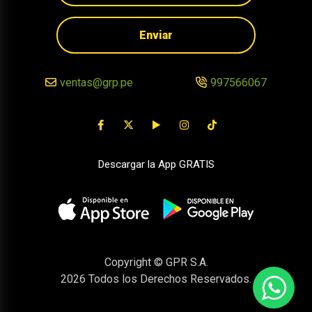
Enviar
ventas@grp.pe
997566067
Descargar la App GRATIS
Copyright © GPR S.A.
2026
Todos los Derechos Reservados.