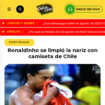
RADIO EN VIVO
JUEGOS Y ANIME
¿Qué videojuegos salen en agosto de 2026? 
VIRALES
¿Por qué es feriado el 6 de agosto en Perú? Esta es la his
ESPECTÁCULOS
Ronaldinho se limpió la naríz con
camiseta de Chile