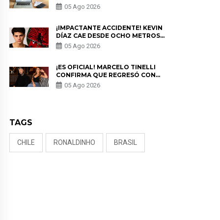
PARA PROTEGER SU
05 Ago 2026
PRIVACIDAD?
¡IMPACTANTE ACCIDENTE! KEVIN
DÍAZ CAE DESDE OCHO METROS
EN “ESTO ES GUERRA” Y GENERA
05 Ago 2026
PREOCUPACIÓN
¡ES OFICIAL! MARCELO TINELLI
CONFIRMA QUE REGRESÓ CON
MILETT FIGUEROA: “EL AMOR
05 Ago 2026
PUDO MÁS”
TAGS
CHILE
RONALDINHO
BRASIL