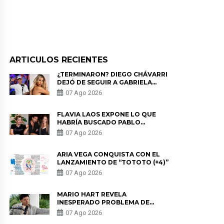
ARTICULOS RECIENTES
¿TERMINARON? DIEGO CHÁVARRI
DEJÓ DE SEGUIR A GABRIELA
HERRERA Y ANUNCIA SU SALIDA
07 Ago 2026
DE PÓDCAST
FLAVIA LAOS EXPONE LO QUE
HABRÍA BUSCADO PABLO
HEREDIA CON ALE FULLER: “UNA
07 Ago 2026
DE LAS PARTES QUERÍA EL
REMEMBER”
ARIA VEGA CONQUISTA CON EL
LANZAMIENTO DE “TOTOTO (+4)”
07 Ago 2026
MARIO HART REVELA
INESPERADO PROBLEMA DE
SALUD ANTES DE SEPARARSE DE
07 Ago 2026
KORINA: “ME ENCONTRARON UN