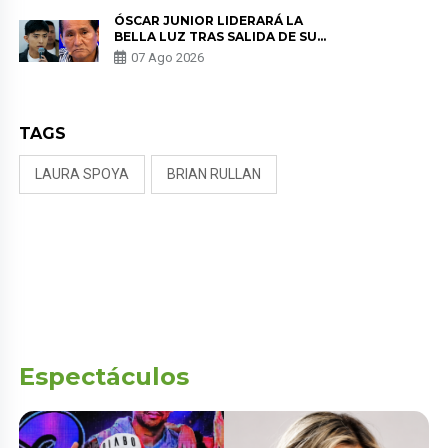
TUMOR”
ÓSCAR JUNIOR LIDERARÁ LA
BELLA LUZ TRAS SALIDA DE SU
PADRE POR POLÉMICA CON
07 Ago 2026
NALDY SALDAÑA
TAGS
LAURA SPOYA
BRIAN RULLAN
Espectáculos