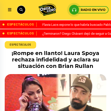
RADIO EN VIVO
ESPECTÁCULOS
Flavia Laos expone lo que habría buscado Pablo 
ESPECTÁCULOS
¿Terminaron? Diego Chávarri dejó de seguir a Ga
ESPECTÁCULOS
¡Rompe en llanto! Laura Spoya
rechaza infidelidad y aclara su
situación con Brian Rullan